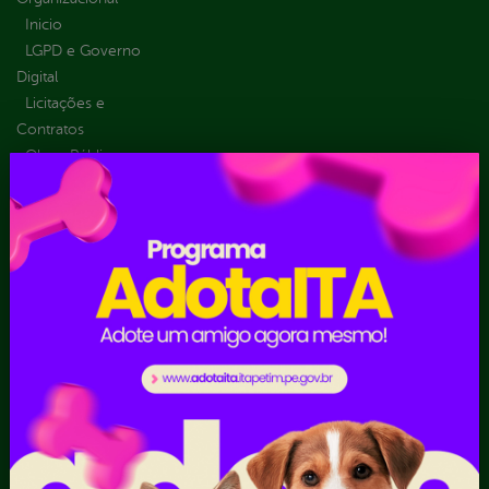
Inicio
LGPD e Governo
Digital
Licitações e
Contratos
Obras Públicas
Planejamento e
Prestação de Contas
Receitas
Recursos Humanos
Ouvidoria
Portal Transporte
Escolar
Acompanhar uma
Manifestação
Contratos
Atendimento via WhatsApp
Contratos Administrativos
Competências da Ouvidoria
Despesas
Dúvidas? Acesse o FAQ
I - Anexo I - Ficha de
Fazer uma Manifestação
Registro de Fornecedor -