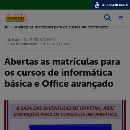
ACESSIBILIDADE
Busca
Abri
Você está aqui:
Abertas as matrículas para os cursos de informática básica e Office avançado
>
publicado: 11/01/2019 00h00,
última modificação: 11/01/2019 00h00
Abertas as matrículas para
os cursos de informática
básica e Office avançado