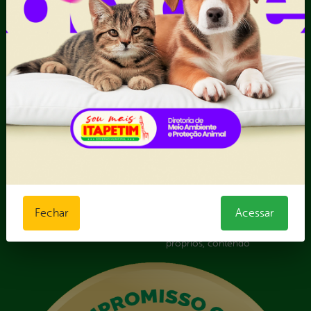
Informações Importantes
Forma Indireta
Relatórios Anuais
II - Anexo II - Ficha de
Registro de Fornecedor -
Forma direta
III - Anexo III - Planilha
Orçamentária das Rotas
IV - Rotas georreferenciadas
em execução
Licitações
Termos Aditivos
V - Boletins de medição,
notas fiscais e comprovantes
de pagamento
Fechar
Acessar
VI - Relação de veículos
próprios, contendo