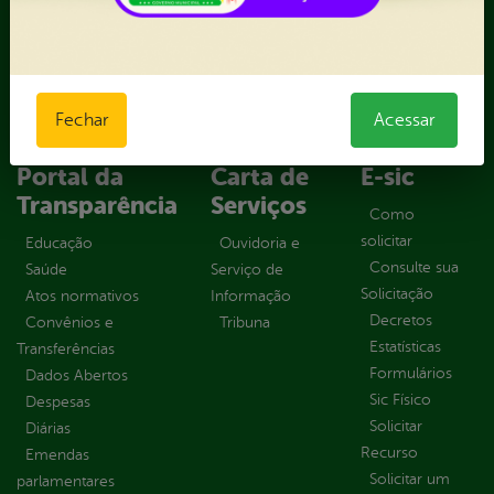
Gabinete
Gestão de frota
Mulher
Obras e Serviços urbanos
Fechar
Acessar
Saúde
Portal da
Carta de
E-sic
Transparência
Serviços
Como
solicitar
Educação
Ouvidoria e
Consulte sua
Saúde
Serviço de
Solicitação
Atos normativos
Informação
Decretos
Convênios e
Tribuna
Estatísticas
Transferências
Formulários
Dados Abertos
Sic Físico
Despesas
Solicitar
Diárias
Recurso
Emendas
Solicitar um
parlamentares