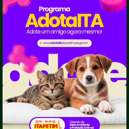
Hino
História de Itapetim – PE
Notícias
Padroeiro do Município
Perguntas Frequentes
Prefeita
Resultado de Exames
SEI
Serviços Digitais
Símbolos Municipais
Vice-Prefeito
Secretarias
Administração e Finanças
Agricultura e Meio ambiente
Assistência Social
Comunicação
Controle Interno
Cultura e Turismo
Educação e Esportes