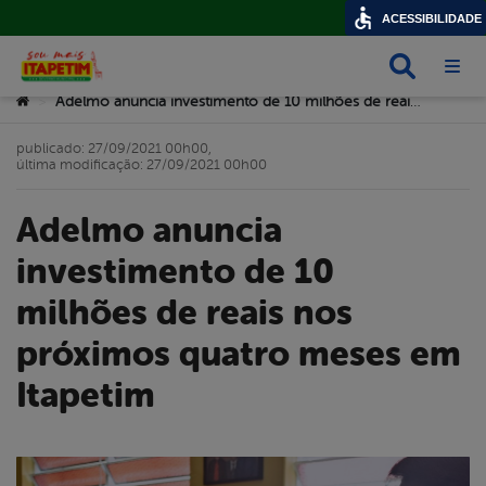
ACESSIBILIDADE
Busca
Abri
Você está aqui:
Adelmo anuncia investimento de 10 milhões de reais nos próximos quatro meses em Itapetim
>
publicado: 27/09/2021 00h00,
última modificação: 27/09/2021 00h00
Adelmo anuncia
investimento de 10
milhões de reais nos
próximos quatro meses em
Itapetim