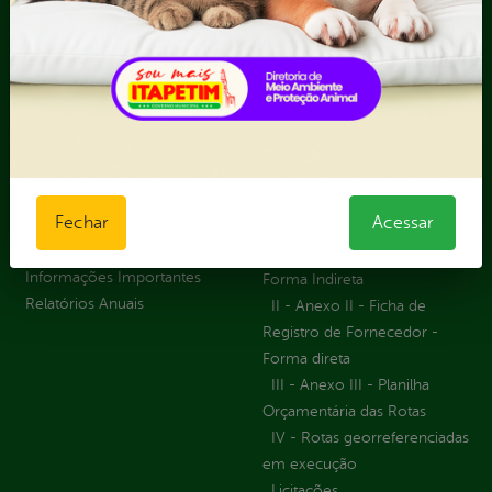
Receitas
Recursos Humanos
Ouvidoria
Portal Transporte
Escolar
Acompanhar uma
Manifestação
Contratos
Atendimento via WhatsApp
Contratos Administrativos
Competências da Ouvidoria
Despesas
Fechar
Acessar
Dúvidas? Acesse o FAQ
I - Anexo I - Ficha de
Fazer uma Manifestação
Registro de Fornecedor -
Informações Importantes
Forma Indireta
Relatórios Anuais
II - Anexo II - Ficha de
Registro de Fornecedor -
Forma direta
III - Anexo III - Planilha
Orçamentária das Rotas
IV - Rotas georreferenciadas
em execução
Licitações