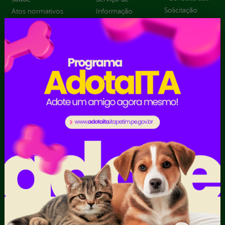
Solicitação
Atos normativos
Informação
Decretos
Convênios e
Tribuna
Estatísticas
Transferências
Formulários
Dados Abertos
Sic Físico
Despesas
Solicitar
Diárias
Recurso
Emendas
Solicitar um
parlamentares
pedido
Estrutura
Organizacional
Inicio
LGPD e Governo
Digital
Licitações e
Contratos
Obras Públicas
Planejamento e
Prestação de Contas