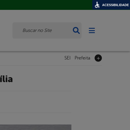
ACESSIBILIDADE
Busca
Abrir menu princi
SEI
Prefeita
lia