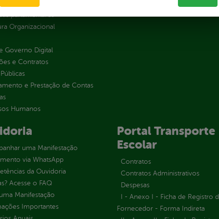
s
as parlamentares
ura Organizacional
 Governo Digital
ções e Contratos
Públicas
jamento e Prestação de Contas
as
sos Humanos
idoria
Portal Transporte
Escolar
anhar uma Manifestação
imento via WhatsApp
Contratos
tências da Ouvidoria
Contratos Administrativos
as? Acesse o FAQ
Despesas
 uma Manifestação
I - Anexo I - Ficha de Registro 
mações Importantes
Fornecedor - Forma Indireta
rios Anuais