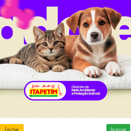
al da
Carta de Serviços
nsparência
Ouvidoria e Serviço de Informa
Tribuna
ção
normativos
ios e Transferências
 Abertos
sas
Fechar
Acessar