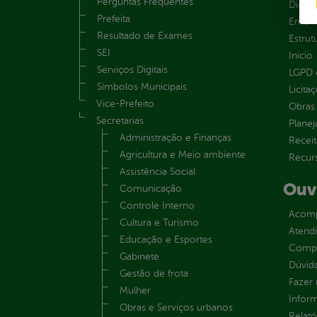
Perguntas Frequentes
Diária
Prefeita
Emend
Resultado de Exames
Estrut
SEI
Inicio
Serviços Digitais
LGPD e
Símbolos Municipais
Licita
Vice-Prefeito
Obras 
Secretarias
Plane
Administração e Finanças
Receit
Agricultura e Meio ambiente
Recur
Assistência Social
Ouv
Comunicação
Controle Interno
Acomp
Cultura e Turismo
Atend
Educação e Esportes
Compe
Gabinete
Dúvid
Gestão de frota
Fazer
Mulher
Infor
Obras e Serviços urbanos
Relató