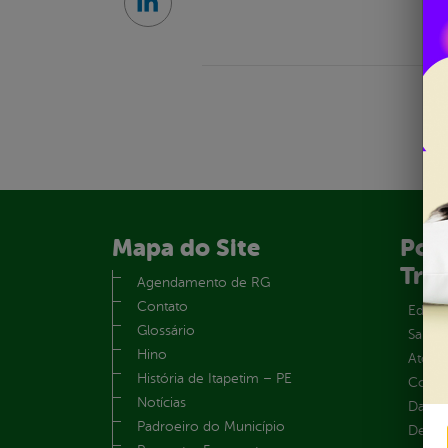
Linkedin
Mapa do Site
Port
Tra
Agendamento de RG
Contato
Educa
Glossário
Saúde
Hino
Atos 
História de Itapetim – PE
Convên
Notícias
Dados
Padroeiro do Município
Despe