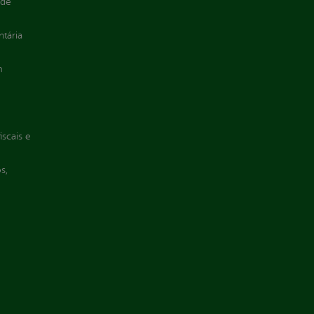
 de
ntária
m
iscais e
s,