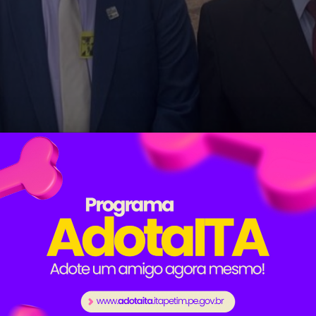
elmo Moura, cumpriu agenda em Brasília nesta sema
estor esteve no Ministério da Agricultura para liberar
 São Vicente até o município de Amparo, na Paraíba.
sitaram a Funasa, o Fundo Nacional de Desenvolvim
tivo de destravar mais recursos para o município.