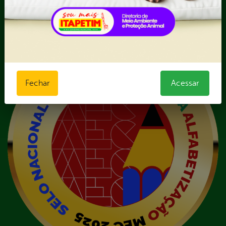
de pagamento
VI - Relação de veículos
próprios, contendo
Fechar
Acessar