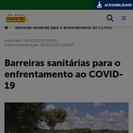
ACESSIBILIDADE
Busca
Abri
Você está aqui:
Barreiras sanitárias para o enfrentamento ao COVID-19
>
publicado: 26/03/2020 00h00,
última modificação: 26/03/2020 00h00
Barreiras sanitárias para o
enfrentamento ao COVID-
19