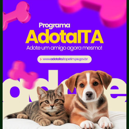
Escolar
Acompanhar uma
Manifestação
Contratos
Atendimento via WhatsApp
Contratos Administrativos
Competências da Ouvidoria
Despesas
Dúvidas? Acesse o FAQ
I - Anexo I - Ficha de
Fazer uma Manifestação
Registro de Fornecedor -
Informações Importantes
Forma Indireta
Relatórios Anuais
II - Anexo II - Ficha de
Registro de Fornecedor -
Forma direta
III - Anexo III - Planilha
Orçamentária das Rotas
IV - Rotas georreferenciadas
em execução
Licitações
Termos Aditivos
V - Boletins de medição,
notas fiscais e comprovantes