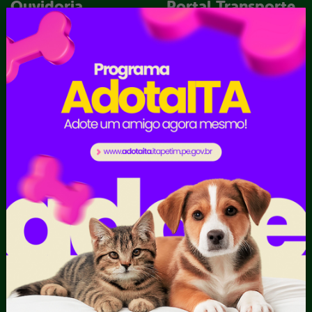
Ouvidoria
Portal Transporte
Escolar
Acompanhar uma
Manifestação
Contratos
Atendimento via WhatsApp
Contratos Administrativos
Competências da Ouvidoria
Despesas
Dúvidas? Acesse o FAQ
I - Anexo I - Ficha de
Fazer uma Manifestação
Registro de Fornecedor -
Informações Importantes
Forma Indireta
Relatórios Anuais
II - Anexo II - Ficha de
Registro de Fornecedor -
Forma direta
III - Anexo III - Planilha
Orçamentária das Rotas
IV - Rotas georreferenciadas
em execução
Licitações
Termos Aditivos
V - Boletins de medição,