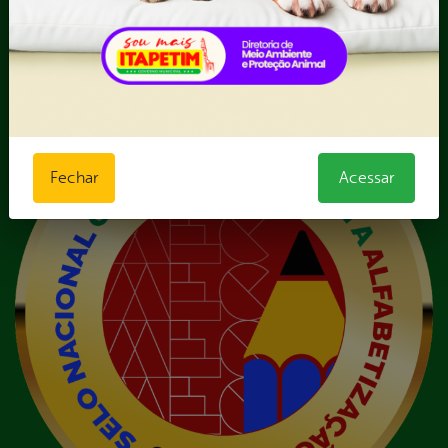
notas fiscais e comprovantes
de pagamento
VI - Relação de veículos
próprios, contendo
Fechar
Acessar