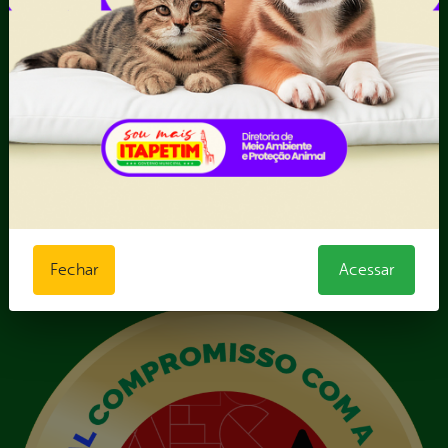
Forma direta
III - Anexo III - Planilha
Orçamentária das Rotas
IV - Rotas georreferenciadas
em execução
Licitações
Termos Aditivos
V - Boletins de medição,
notas fiscais e comprovantes
de pagamento
VI - Relação de veículos
Fechar
Acessar
próprios, contendo