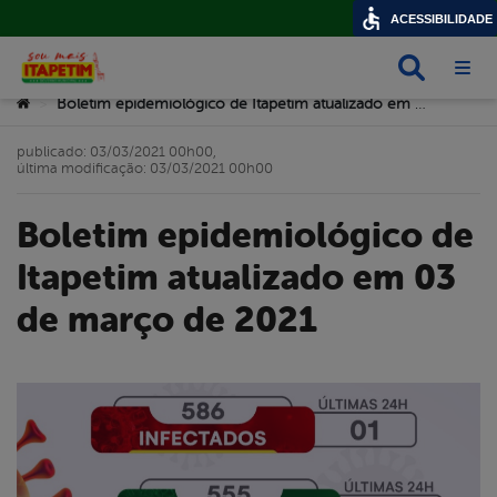
ACESSIBILIDADE
Busca
Abri
Você está aqui:
Boletim epidemiológico de Itapetim atualizado em 03 de março de 2021
>
publicado: 03/03/2021 00h00,
última modificação: 03/03/2021 00h00
Boletim epidemiológico de
Itapetim atualizado em 03
de março de 2021