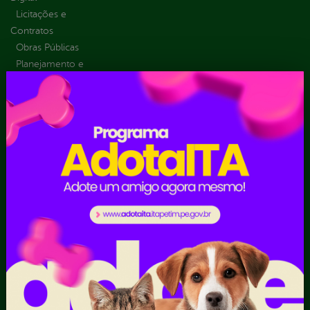
Licitações e
Contratos
Obras Públicas
Planejamento e
Prestação de Contas
Receitas
Recursos Humanos
Ouvidoria
Portal Transporte
Escolar
Acompanhar uma
Manifestação
Contratos
Atendimento via WhatsApp
Contratos Administrativos
Competências da Ouvidoria
Despesas
Dúvidas? Acesse o FAQ
I - Anexo I - Ficha de
Fazer uma Manifestação
Registro de Fornecedor -
Informações Importantes
Forma Indireta
Relatórios Anuais
II - Anexo II - Ficha de
Registro de Fornecedor -