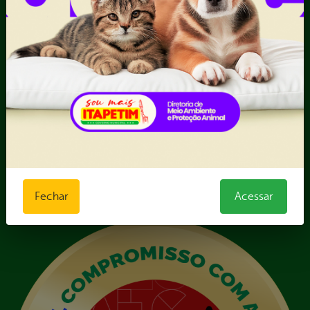
Registro de Fornecedor -
Forma direta
III - Anexo III - Planilha
Orçamentária das Rotas
IV - Rotas georreferenciadas
em execução
Licitações
Termos Aditivos
V - Boletins de medição,
notas fiscais e comprovantes
de pagamento
VI - Relação de veículos
Fechar
Acessar
próprios, contendo