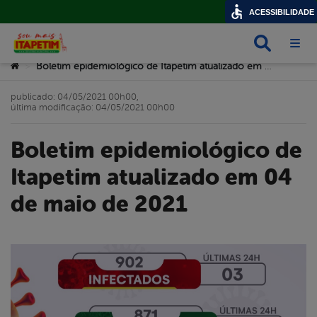
ACESSIBILIDADE
Busca
Abri
Você está aqui:
Boletim epidemiológico de Itapetim atualizado em 04 de maio de 2021
>
publicado: 04/05/2021 00h00,
última modificação: 04/05/2021 00h00
Boletim epidemiológico de
Itapetim atualizado em 04
de maio de 2021