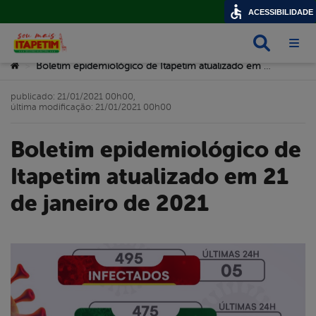
ACESSIBILIDADE
Busca
Abri
Você está aqui:
Boletim epidemiológico de Itapetim atualizado em 21 de janeiro de 2021
>
publicado: 21/01/2021 00h00,
última modificação: 21/01/2021 00h00
Boletim epidemiológico de
Itapetim atualizado em 21
de janeiro de 2021