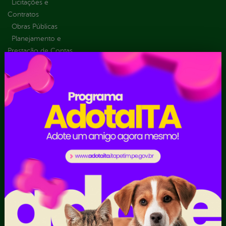
Licitações e
Contratos
Obras Públicas
Planejamento e
Prestação de Contas
Receitas
Recursos Humanos
Ouvidoria
Portal Transporte
Escolar
Acompanhar uma
Manifestação
Contratos
Atendimento via WhatsApp
Contratos Administrativos
Competências da Ouvidoria
Despesas
Dúvidas? Acesse o FAQ
I - Anexo I - Ficha de
Fazer uma Manifestação
Registro de Fornecedor -
Informações Importantes
Forma Indireta
Relatórios Anuais
II - Anexo II - Ficha de
Registro de Fornecedor -
Forma direta