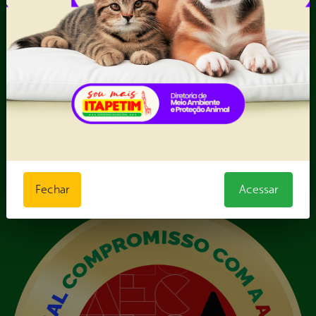
III - Anexo III - Planilha
Orçamentária das Rotas
IV - Rotas georreferenciadas
em execução
Licitações
Termos Aditivos
V - Boletins de medição,
notas fiscais e comprovantes
de pagamento
VI - Relação de veículos
próprios, contendo
Fechar
Acessar