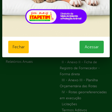
Recursos Humanos
Ouvidoria
Portal Transporte
Escolar
Acompanhar uma
Manifestação
Contratos
Atendimento via WhatsApp
Contratos Administrativos
Competências da Ouvidoria
Despesas
Dúvidas? Acesse o FAQ
I - Anexo I - Ficha de
Fechar
Acessar
Fazer uma Manifestação
Registro de Fornecedor -
Informações Importantes
Forma Indireta
Relatórios Anuais
II - Anexo II - Ficha de
Registro de Fornecedor -
Forma direta
III - Anexo III - Planilha
Orçamentária das Rotas
IV - Rotas georreferenciadas
em execução
Licitações
Termos Aditivos