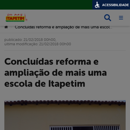
ACESSIBILIDADE
Busca
Abri
Você está aqui:
Concluídas reforma e ampliação de mais uma escola de Itapetim
>
publicado: 21/02/2018 00h00,
última modificação: 21/02/2018 00h00
Concluídas reforma e
ampliação de mais uma
escola de Itapetim