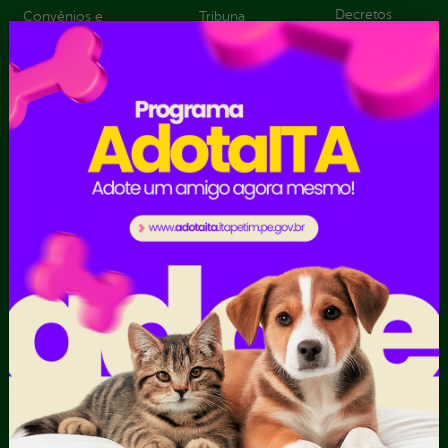
Decretos
Convênios e
Tribuna
Estatísticas
Transferências
Formulários
Dados Abertos
Sic Físico
Despesas
Solicitar
Diárias
Recurso
Emendas
Solicitar um
parlamentares
pedido
Estrutura
Organizacional
Inicio
LGPD e Governo
Digital
Licitações e
Contratos
Obras Públicas
Planejamento e
Prestação de Contas
Receitas