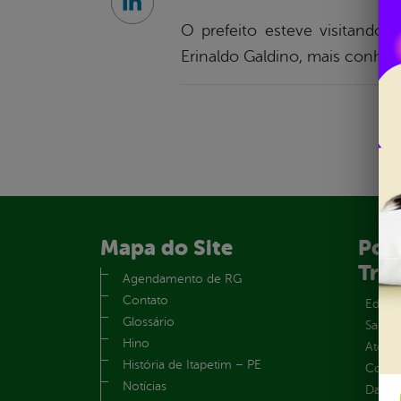
Linkedin
O prefeito esteve visitando o
Erinaldo Galdino, mais conhe
Mapa do Site
Port
Tra
Agendamento de RG
Contato
Educa
Glossário
Saúde
Hino
Atos 
História de Itapetim – PE
Convên
Notícias
Dados