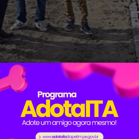
des que estão sendo construídos nas zonas rurais de It
tim, em parceria com o Governo do Estado, beneficiará 
adeceu o compromisso do governador Paulo Câmara e d
 e garantiu que estará sempre buscando amenizar 
 Quando todos os açudes estiverem cheios, durarão cerc