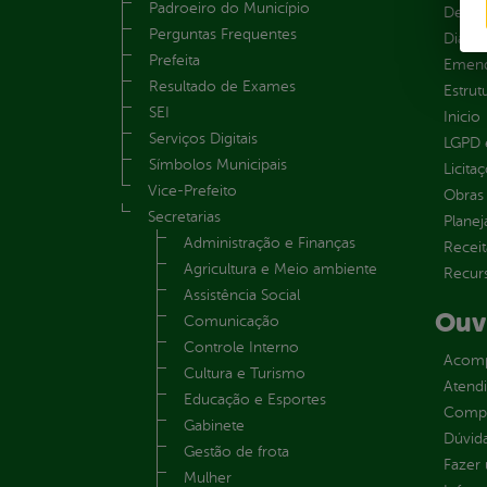
Padroeiro do Município
Despe
Perguntas Frequentes
Diária
Prefeita
Emend
Resultado de Exames
Estrut
SEI
Inicio
Serviços Digitais
LGPD e
Símbolos Municipais
Licita
Vice-Prefeito
Obras 
Secretarias
Plane
Administração e Finanças
Receit
Agricultura e Meio ambiente
Recur
Assistência Social
Ouv
Comunicação
Controle Interno
Acomp
Cultura e Turismo
Atend
Educação e Esportes
Compe
Gabinete
Dúvid
Gestão de frota
Fazer
Mulher