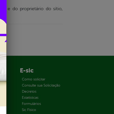
es e do proprietário do sítio,
E-sic
ção
Como solicitar
Consulte sua Solicitação
Decretos
Estatísticas
Formulários
Sic Físico