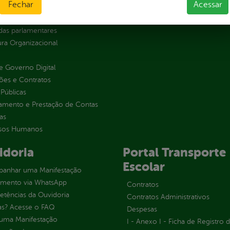
Fechar
Acessar
sas
s
as parlamentares
ura Organizacional
 Governo Digital
ções e Contratos
Públicas
jamento e Prestação de Contas
as
sos Humanos
idoria
Portal Transporte
Escolar
anhar uma Manifestação
imento via WhatsApp
Contratos
tências da Ouvidoria
Contratos Administrativos
as? Acesse o FAQ
Despesas
 uma Manifestação
I - Anexo I - Ficha de Registro 