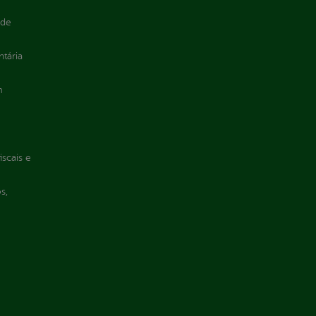
 de
ntária
m
iscais e
s,