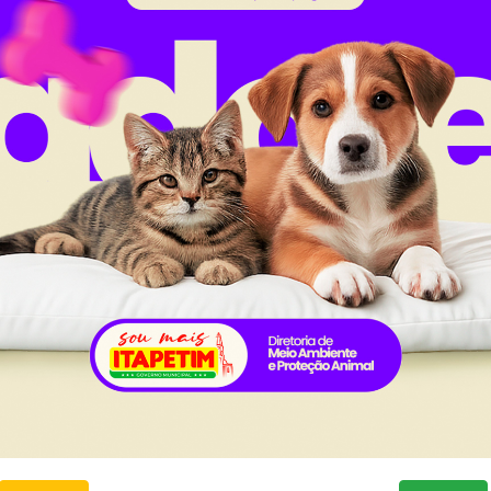
 local, ao lado do diretor de Agricultura Douglas Nun
cido como Nena das Cacimbas.
al da
Carta de Serviços
nsparência
Ouvidoria e Serviço de Informa
Tribuna
ção
normativos
ios e Transferências
 Abertos