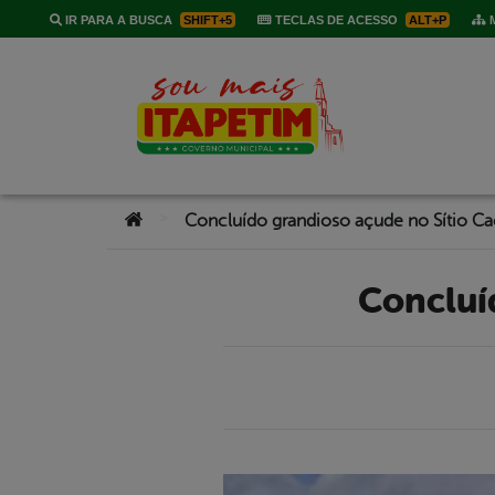
IR PARA A BUSCA
SHIFT+5
TECLAS DE ACESSO
ALT+P
M
Você está aqui:
>
Concluído grandioso açude no Sítio C
Conclu