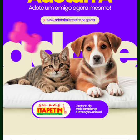
Contratos
Obras Públicas
Planejamento e
Prestação de Contas
Receitas
Recursos Humanos
Ouvidoria
Portal Transporte
Escolar
Acompanhar uma
Manifestação
Contratos
Atendimento via WhatsApp
Contratos Administrativos
Competências da Ouvidoria
Despesas
Dúvidas? Acesse o FAQ
I - Anexo I - Ficha de
Fazer uma Manifestação
Registro de Fornecedor -
Informações Importantes
Forma Indireta
Relatórios Anuais
II - Anexo II - Ficha de
Registro de Fornecedor -
Forma direta
III - Anexo III - Planilha