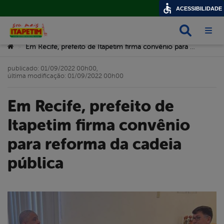
ACESSIBILIDADE
Busca
Abri
Você está aqui:
Em Recife, prefeito de Itapetim firma convênio para reforma da cadeia pública
>
publicado: 01/09/2022 00h00,
última modificação: 01/09/2022 00h00
Em Recife, prefeito de
Itapetim firma convênio
para reforma da cadeia
pública