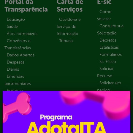
Portal da
Carta de
E-sic
Transparência
Serviços
Como
solicitar
Educação
Ouvidoria e
Consulte sua
Saúde
Serviço de
Solicitação
Atos normativos
Informação
Decretos
Convênios e
Tribuna
Estatísticas
Transferências
Formulários
Dados Abertos
Sic Físico
Despesas
Solicitar
Diárias
Recurso
Emendas
Solicitar um
parlamentares
pedido
Estrutura
Organizacional
Inicio
LGPD e Governo
Digital
Licitações e