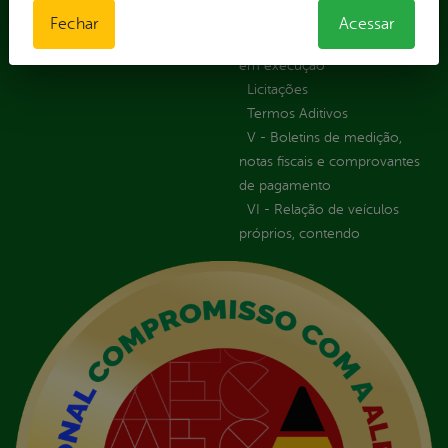
Orçamentária das Rotas
Fechar
Acessar
IV - Rotas georreferenciadas
em execução
Licitações
Termos Aditivos
V - Boletins de medição,
notas fiscais e comprovantes
de pagamento
VI - Relação de veículos
próprios, contendo