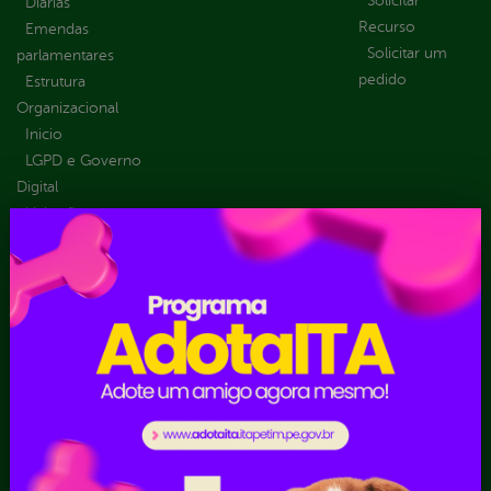
Solicitar
Diárias
Recurso
Emendas
Solicitar um
parlamentares
pedido
Estrutura
Organizacional
Inicio
LGPD e Governo
Digital
Licitações e
Contratos
Obras Públicas
Planejamento e
Prestação de Contas
Receitas
Recursos Humanos
Ouvidoria
Portal Transporte
Escolar
Acompanhar uma
Manifestação
Contratos