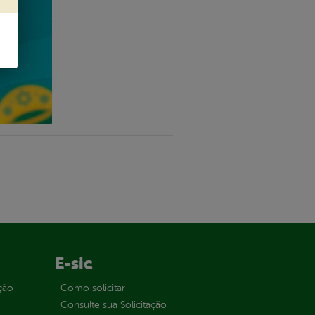
E-sic
ção
Como solicitar
Consulte sua Solicitação