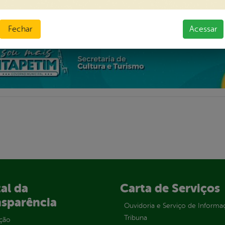
Fechar
Acessar
al da
Carta de Serviços
nsparência
Ouvidoria e Serviço de Informa
Tribuna
ção