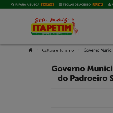
IR PARA A BUSCA
SHIFT+5
TECLAS DE ACESSO
ALT+P
M
Você está aqui:
>
>
Cultura e Turismo
Governo Municipal de Itapetim divulga programação da Festa
do Padroeiro S