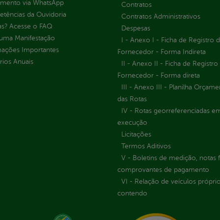
imento via WhatsApp
Contratos
tências da Ouvidoria
Contratos Administrativos
as? Acesse o FAQ
Despesas
 uma Manifestação
I - Anexo I - Ficha de Registro 
mações Importantes
Fornecedor - Forma Indireta
rios Anuais
II - Anexo II - Ficha de Registro
Fornecedor - Forma direta
III - Anexo III - Planilha Orçame
das Rotas
IV - Rotas georreferenciadas e
execução
Licitações
Termos Aditivos
V - Boletins de medição, notas f
comprovantes de pagamento
VI - Relação de veículos próprio
contendo