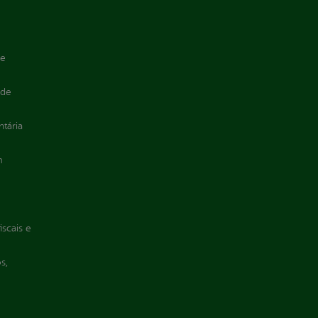
de
 de
ntária
m
iscais e
s,