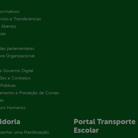
normativos
ios e Transferências
 Abertos
sas
s
as parlamentares
ura Organizacional
 Governo Digital
ções e Contratos
Públicas
jamento e Prestação de Contas
as
sos Humanos
idoria
Portal Transporte
Escolar
anhar uma Manifestação