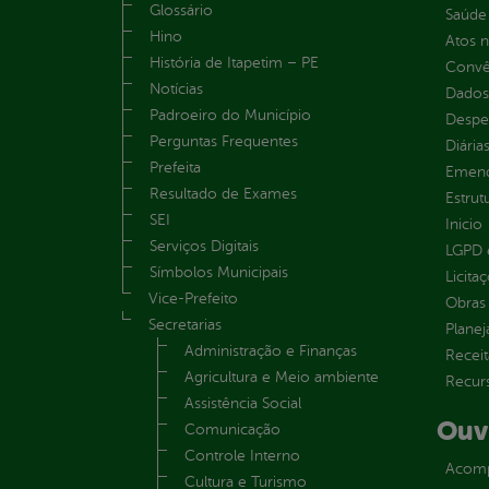
Glossário
Saúde
Hino
Atos 
História de Itapetim – PE
Convên
Notícias
Dados
Padroeiro do Município
Despe
Perguntas Frequentes
Diária
Prefeita
Emend
Resultado de Exames
Estrut
SEI
Inicio
Serviços Digitais
LGPD e
Símbolos Municipais
Licita
Vice-Prefeito
Obras 
Secretarias
Plane
Administração e Finanças
Receit
Agricultura e Meio ambiente
Recur
Assistência Social
Ouv
Comunicação
Controle Interno
Acomp
Cultura e Turismo