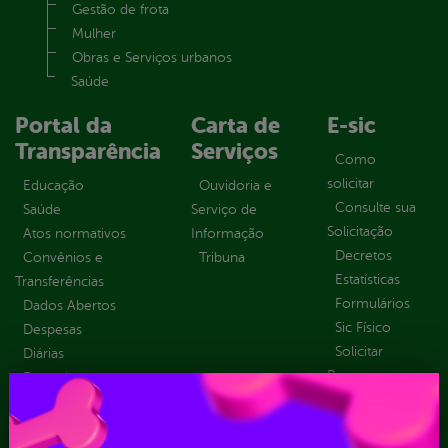
Gestão de frota
Mulher
Obras e Serviços urbanos
Saúde
Portal da
Carta de
E-sic
Transparência
Serviços
Como
solicitar
Educação
Ouvidoria e
Consulte sua
Saúde
Serviço de
Solicitação
Atos normativos
Informação
Decretos
Convênios e
Tribuna
Estatísticas
Transferências
Formulários
Dados Abertos
Sic Físico
Despesas
Solicitar
Diárias
Recurso
Emendas
Solicitar um
parlamentares
pedido
Estrutura