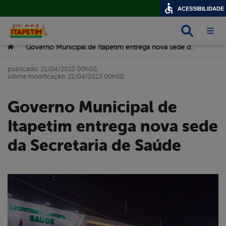
ACESSIBILIDADE
Busca
Abri
Você está aqui:
Governo Municipal de Itapetim entrega nova sede da Secretaria de Saúde
>
publicado: 21/04/2023 00h00,
última modificação: 21/04/2023 00h00
Governo Municipal de
Itapetim entrega nova sede
da Secretaria de Saúde