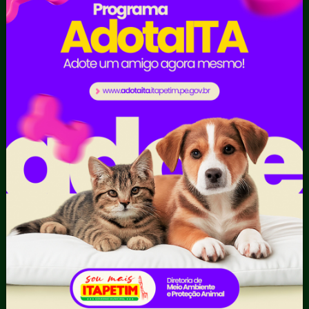
Organizacional
Inicio
LGPD e Governo
Digital
Licitações e
Contratos
Obras Públicas
Planejamento e
Prestação de Contas
Receitas
Recursos Humanos
Ouvidoria
Portal Transporte
Escolar
Acompanhar uma
Manifestação
Contratos
Atendimento via WhatsApp
Contratos Administrativos
Competências da Ouvidoria
Despesas
Dúvidas? Acesse o FAQ
I - Anexo I - Ficha de
Fazer uma Manifestação
Registro de Fornecedor -