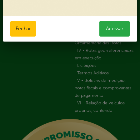
Informações Importantes
Forma Indireta
Relatórios Anuais
II - Anexo II - Ficha de
Registro de Fornecedor -
Forma direta
Fechar
Acessar
III - Anexo III - Planilha
Orçamentária das Rotas
IV - Rotas georreferenciadas
em execução
Licitações
Termos Aditivos
V - Boletins de medição,
notas fiscais e comprovantes
de pagamento
VI - Relação de veículos
próprios, contendo