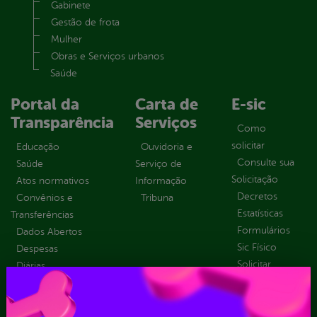
Gabinete
Gestão de frota
Mulher
Obras e Serviços urbanos
Saúde
Portal da
Carta de
E-sic
Transparência
Serviços
Como
solicitar
Educação
Ouvidoria e
Consulte sua
Saúde
Serviço de
Solicitação
Atos normativos
Informação
Decretos
Convênios e
Tribuna
Estatísticas
Transferências
Formulários
Dados Abertos
Sic Físico
Despesas
Solicitar
Diárias
Recurso
Emendas
Solicitar um
parlamentares
pedido
Estrutura