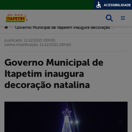
ACESSIBILIDADE
Busca
Abri
Você está aqui:
Governo Municipal de Itapetim inaugura decoração natalina
>
publicado: 11/12/2021 00h00,
última modificação: 11/12/2021 00h00
Governo Municipal de
Itapetim inaugura
decoração natalina