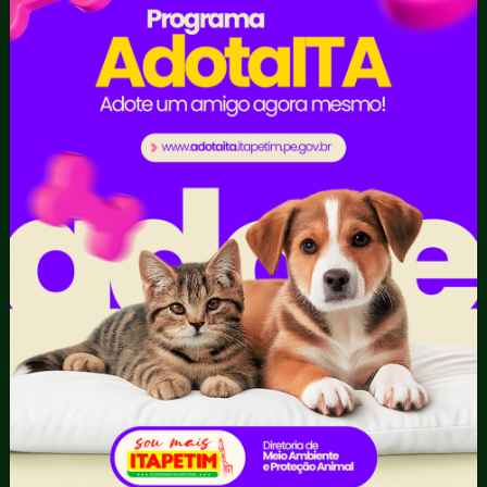
Organizacional
Inicio
LGPD e Governo
Digital
Licitações e
Contratos
Obras Públicas
Planejamento e
Prestação de Contas
Receitas
Recursos Humanos
Ouvidoria
Portal Transporte
Escolar
Acompanhar uma
Manifestação
Contratos
Atendimento via WhatsApp
Contratos Administrativos
Competências da Ouvidoria
Despesas
Dúvidas? Acesse o FAQ
I - Anexo I - Ficha de