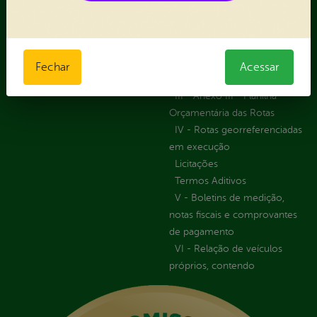
Fazer uma Manifestação
Registro de Fornecedor -
Informações Importantes
Forma Indireta
Relatórios Anuais
II - Anexo II - Ficha de
Registro de Fornecedor -
Fechar
Acessar
Forma direta
III - Anexo III - Planilha
Orçamentária das Rotas
IV - Rotas georreferenciadas
em execução
Licitações
Termos Aditivos
V - Boletins de medição,
notas fiscais e comprovantes
de pagamento
VI - Relação de veículos
próprios, contendo