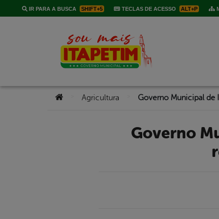
IR PARA A BUSCA
SHIFT+5
TECLAS DE ACESSO
ALT+P
M
Você está aqui:
>
>
Agricultura
Governo Municipal de Itapetim segue com serviço de
r