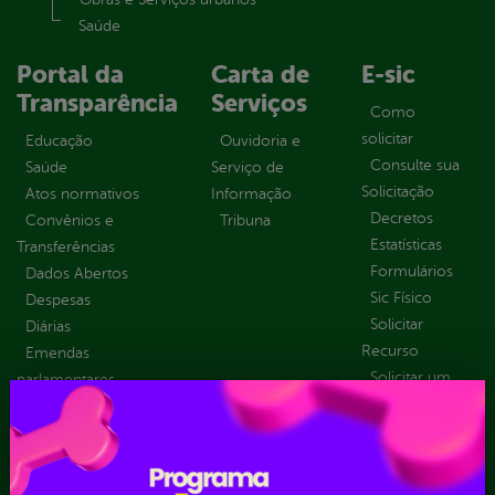
Saúde
Portal da
Carta de
E-sic
Transparência
Serviços
Como
solicitar
Educação
Ouvidoria e
Consulte sua
Saúde
Serviço de
Solicitação
Atos normativos
Informação
Decretos
Convênios e
Tribuna
Estatísticas
Transferências
Formulários
Dados Abertos
Sic Físico
Despesas
Solicitar
Diárias
Recurso
Emendas
Solicitar um
parlamentares
pedido
Estrutura
Organizacional
Inicio
LGPD e Governo