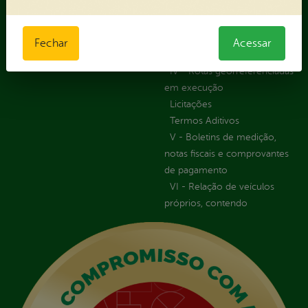
Registro de Fornecedor -
Forma direta
III - Anexo III - Planilha
Fechar
Acessar
Orçamentária das Rotas
IV - Rotas georreferenciadas
em execução
Licitações
Termos Aditivos
V - Boletins de medição,
notas fiscais e comprovantes
de pagamento
VI - Relação de veículos
próprios, contendo