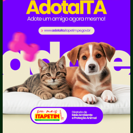
Digital
Licitações e
Contratos
Obras Públicas
Planejamento e
Prestação de Contas
Receitas
Recursos Humanos
Ouvidoria
Portal Transporte
Escolar
Acompanhar uma
Manifestação
Contratos
Atendimento via WhatsApp
Contratos Administrativos
Competências da Ouvidoria
Despesas
Dúvidas? Acesse o FAQ
I - Anexo I - Ficha de
Fazer uma Manifestação
Registro de Fornecedor -
Informações Importantes
Forma Indireta
Relatórios Anuais
II - Anexo II - Ficha de