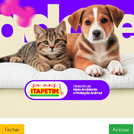
, esta é uma oportunidade de integrar a programação do
al da
Carta de Serviços
nsparência
Ouvidoria e Serviço de Informa
Tribuna
ção
normativos
ios e Transferências
 Abertos
sas
Fechar
Acessar
s