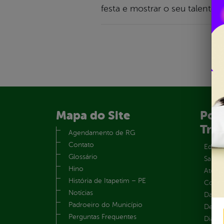
festa e mostrar o seu talento
Mapa do Site
Port
Tra
Agendamento de RG
Contato
Educa
Glossário
Saúde
Hino
Atos 
História de Itapetim – PE
Convên
Notícias
Dados
Padroeiro do Município
Despe
Perguntas Frequentes
Diária