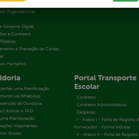
as parlamentares
ura Organizacional
 Governo Digital
ções e Contratos
Públicas
jamento e Prestação de Contas
as
sos Humanos
idoria
Portal Transporte
Escolar
anhar uma Manifestação
imento via WhatsApp
Contratos
tências da Ouvidoria
Contratos Administrativos
as? Acesse o FAQ
Despesas
 uma Manifestação
I - Anexo I - Ficha de Registro 
mações Importantes
Fornecedor - Forma Indireta
rios Anuais
II - Anexo II - Ficha de Registro