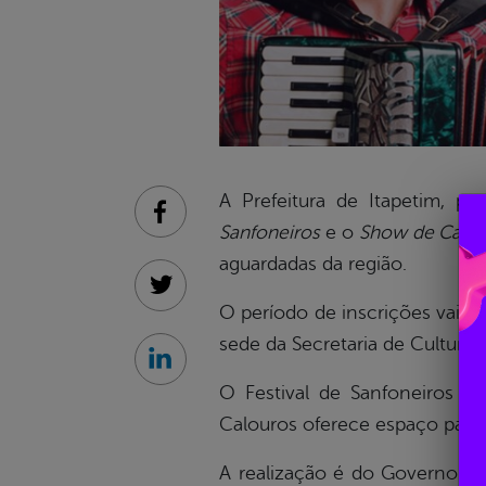
A Prefeitura de Itapetim, p
Facebook
Sanfoneiros
e o
Show de Calo
aguardadas da região.
Twitter
O período de inscrições vai d
sede da Secretaria de Cultura 
Linkedin
O Festival de Sanfoneiros c
Calouros oferece espaço para
A realização é do Governo Mun