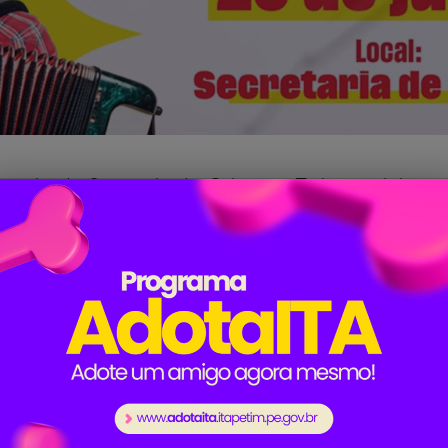
or meio da Secretaria de Cultura e Turismo, abriu a
uros 2025
. Os eventos fazem parte da programação do S
e
20 de maio a 20 de junho
, e os interessados devem s
e Turismo, localizada na
Rua Juvino Leite, nº 116, Centr
elebra um dos principais instrumentos da música no
 cantores mostrarem sua voz e presença de palco.
icipal, por meio da Secretaria de Cultura e Turismo. 