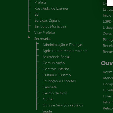
Prefeita
Emend
Resultado de Exames
Estrut
SEI
Inicio
Serviços Digitais
LGPD e
Símbolos Municipais
Licita
Vice-Prefeito
Obras 
Secretarias
Plane
Administração e Finanças
Receit
Agricultura e Meio ambiente
Recur
Assistência Social
Ouv
Comunicação
Controle Interno
Acomp
Cultura e Turismo
Atend
Educação e Esportes
Compe
Gabinete
Dúvid
Gestão de frota
Fazer
Mulher
Infor
Obras e Serviços urbanos
Relató
Saúde