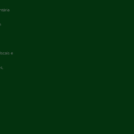
ntária
m
iscais e
s,