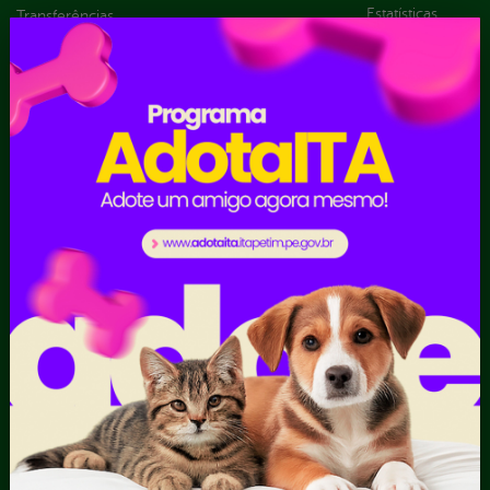
Estatísticas
Transferências
Formulários
Dados Abertos
Sic Físico
Despesas
Solicitar
Diárias
Recurso
Emendas
Solicitar um
parlamentares
pedido
Estrutura
Organizacional
Inicio
LGPD e Governo
Digital
Licitações e
Contratos
Obras Públicas
Planejamento e
Prestação de Contas
Receitas
Recursos Humanos