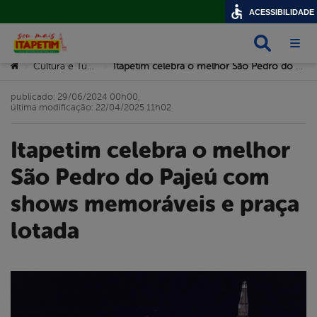
ACESSIBILIDADE
Busca
Abri
Você está aqui:
Cultura e Turismo
Itapetim celebra o melhor São Pedro do Pajeú com shows memoráveis e praça lotada
>
>
publicado: 29/06/2024 00h00,
última modificação: 22/04/2025 11h02
Itapetim celebra o melhor
São Pedro do Pajeú com
shows memoráveis e praça
lotada