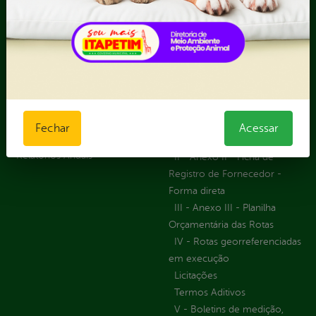
Ouvidoria
Portal Transporte
Escolar
Acompanhar uma
Manifestação
Contratos
Atendimento via WhatsApp
Contratos Administrativos
Competências da Ouvidoria
Despesas
Dúvidas? Acesse o FAQ
I - Anexo I - Ficha de
Fazer uma Manifestação
Registro de Fornecedor -
Fechar
Acessar
Informações Importantes
Forma Indireta
Relatórios Anuais
II - Anexo II - Ficha de
Registro de Fornecedor -
Forma direta
III - Anexo III - Planilha
Orçamentária das Rotas
IV - Rotas georreferenciadas
em execução
Licitações
Termos Aditivos
V - Boletins de medição,