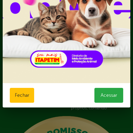
Fazer uma Manifestação
Registro de Fornecedor -
Informações Importantes
Forma Indireta
Relatórios Anuais
II - Anexo II - Ficha de
Registro de Fornecedor -
Forma direta
III - Anexo III - Planilha
Orçamentária das Rotas
IV - Rotas georreferenciadas
em execução
Licitações
Termos Aditivos
V - Boletins de medição,
notas fiscais e comprovantes
de pagamento
Fechar
Acessar
VI - Relação de veículos
próprios, contendo