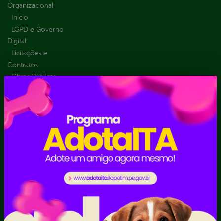
Organizacional
Inicio
LGPD e Governo
Digital
Licitações e
Contratos
Obras Públicas
Planejamento e
Prestação de Contas
Receitas
Recursos Humanos
Ouvidoria
Portal Transporte
Escolar
Acompanhar uma
Manifestação
Contratos
Atendimento via WhatsApp
Contratos Administrativos
Competências da Ouvidoria
Despesas
Dúvidas? Acesse o FAQ
I - Anexo I - Ficha de