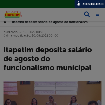
ACESSIBILIDADE
Busca
Abri
Você está aqui:
Itapetim deposita salário de agosto do funcionalismo municipal
>
publicado: 30/08/2022 00h00,
última modificação: 30/08/2022 00h00
Itapetim deposita salário
de agosto do
funcionalismo municipal