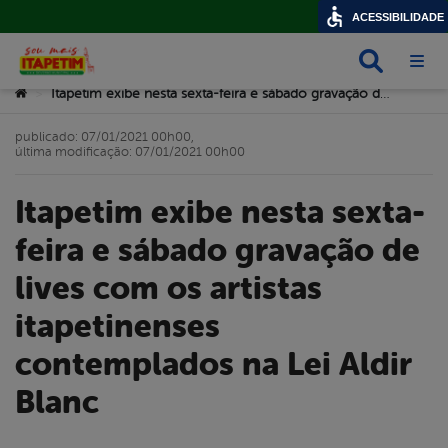
ACESSIBILIDADE
Busca
Abri
Você está aqui:
Itapetim exibe nesta sexta-feira e sábado gravação de lives com os artistas itapetinenses contemplados na Lei Aldir Blanc
>
publicado: 07/01/2021 00h00,
última modificação: 07/01/2021 00h00
Itapetim exibe nesta sexta-
feira e sábado gravação de
lives com os artistas
itapetinenses
contemplados na Lei Aldir
Blanc