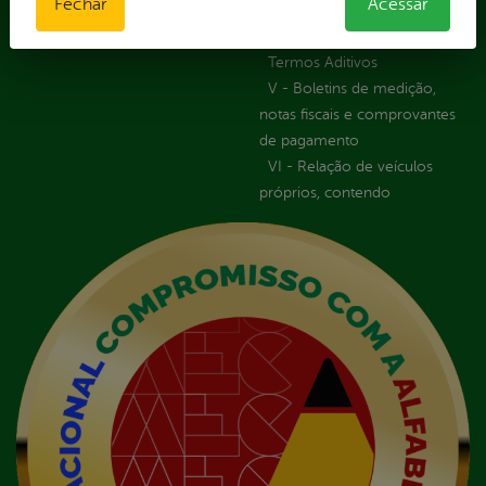
Fechar
Acessar
em execução
Licitações
Termos Aditivos
V - Boletins de medição,
notas fiscais e comprovantes
de pagamento
VI - Relação de veículos
próprios, contendo