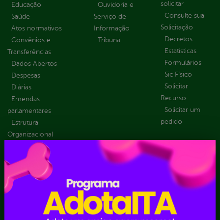
solicitar
Educação
Ouvidoria e
Consulte sua
Saúde
Serviço de
Solicitação
Atos normativos
Informação
Decretos
Convênios e
Tribuna
Estatísticas
Transferências
Formulários
Dados Abertos
Sic Físico
Despesas
Solicitar
Diárias
Recurso
Emendas
Solicitar um
parlamentares
pedido
Estrutura
Organizacional
Inicio
LGPD e Governo
Digital
Licitações e
Contratos
Obras Públicas
Planejamento e