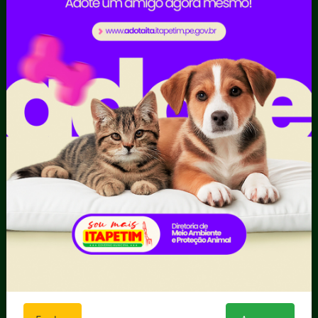
Prestação de Contas
Receitas
Recursos Humanos
Ouvidoria
Portal Transporte
Escolar
Acompanhar uma
Manifestação
Contratos
Atendimento via WhatsApp
Contratos Administrativos
Competências da Ouvidoria
Despesas
Dúvidas? Acesse o FAQ
I - Anexo I - Ficha de
Fazer uma Manifestação
Registro de Fornecedor -
Informações Importantes
Forma Indireta
Relatórios Anuais
II - Anexo II - Ficha de
Registro de Fornecedor -
Forma direta
III - Anexo III - Planilha
Orçamentária das Rotas
IV - Rotas georreferenciadas