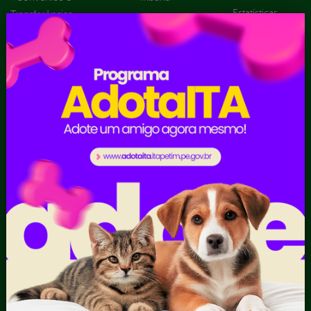
Estatísticas
Transferências
Formulários
Dados Abertos
Sic Físico
Despesas
Solicitar
Diárias
Recurso
Emendas
Solicitar um
parlamentares
pedido
Estrutura
Organizacional
Inicio
LGPD e Governo
Digital
Licitações e
Contratos
Obras Públicas
Planejamento e
Prestação de Contas
Receitas
Recursos Humanos