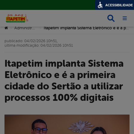
ACESSIBILIDADE
Busca
Abri
Você está aqui:
Administração
Itapetim implanta Sistema Eletrônico e é a primeira cidade do Sertão a utilizar processos 100% digitais
>
>
publicado: 04/02/2026 10h51,
última modificação: 04/02/2026 10h51
Itapetim implanta Sistema
Eletrônico e é a primeira
cidade do Sertão a utilizar
processos 100% digitais