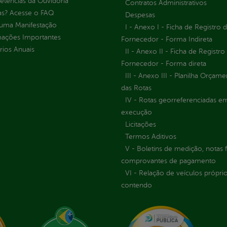
tências da Ouvidoria
Contratos Administrativos
as? Acesse o FAQ
Despesas
 uma Manifestação
I - Anexo I - Ficha de Registro 
mações Importantes
Fornecedor - Forma Indireta
rios Anuais
II - Anexo II - Ficha de Registro
Fornecedor - Forma direta
III - Anexo III - Planilha Orçame
das Rotas
IV - Rotas georreferenciadas e
execução
Licitações
Termos Aditivos
V - Boletins de medição, notas f
comprovantes de pagamento
VI - Relação de veículos próprio
contendo