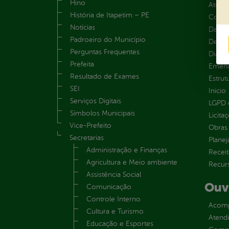
Hino
Atos 
História de Itapetim – PE
Convên
Notícias
Dados
Padroeiro do Município
Despe
Perguntas Frequentes
Diária
Prefeita
Emend
Resultado de Exames
Estrut
SEI
Inicio
Serviços Digitais
LGPD e
Símbolos Municipais
Licita
Vice-Prefeito
Obras 
Secretarias
Plane
Administração e Finanças
Receit
Agricultura e Meio ambiente
Recur
Assistência Social
Ouv
Comunicação
Controle Interno
Acomp
Cultura e Turismo
Atend
Educação e Esportes