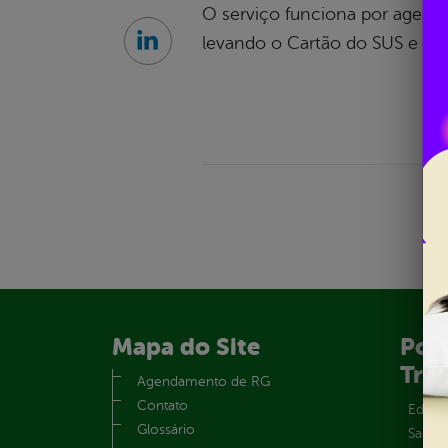
O serviço funciona por agenda
levando o Cartão do SUS e o 
Linkedin
Mapa do Site
Port
Tra
Agendamento de RG
Contato
Educa
Glossário
Saúde