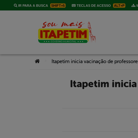
IR PARA A BUSCA
SHIFT+5
TECLAS DE ACESSO
ALT+P
M
Você está aqui:
>
Itapetim inicia vacinação de professores contra a Covid-19