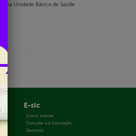
 a sua Unidade Básica de Saúde
E-sic
ção
Como solicitar
Consulte sua Solicitação
Decretos