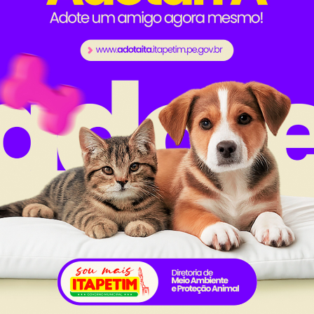
mento e para agendar, os professores devem dirigir-se
CPF.
al da
Carta de Serviços
nsparência
Ouvidoria e Serviço de Informa
Tribuna
ção