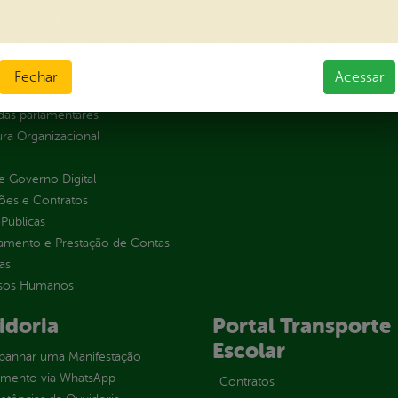
normativos
ios e Transferências
 Abertos
sas
Fechar
Acessar
s
as parlamentares
ura Organizacional
 Governo Digital
ções e Contratos
Públicas
jamento e Prestação de Contas
as
sos Humanos
idoria
Portal Transporte
Escolar
anhar uma Manifestação
imento via WhatsApp
Contratos