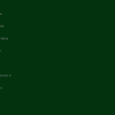
de
 de
ntária
m
iscais e
s,