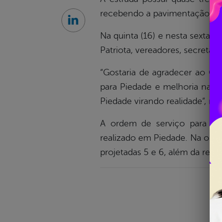
recebendo a pavimentação asf
Linkedin
Na quinta (16) e nesta sexta-
Patriota, vereadores, secretári
“Gostaria de agradecer ao Go
para Piedade e melhoria na qu
Piedade virando realidade”, res
A ordem de serviço para a c
realizado em Piedade. Na opor
projetadas 5 e 6, além da refo