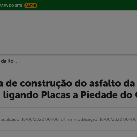
APA DO SITE
ALT+B
Itapetim: obra de construção do asfalto da Rodovia José Soares da Silva ligando Placas a Piedade do Ouro é iniciada
a ligando Placas a Piedade do 
publicado: 18/06/2022 00h00,
última modificação: 18/06/2022 00h00