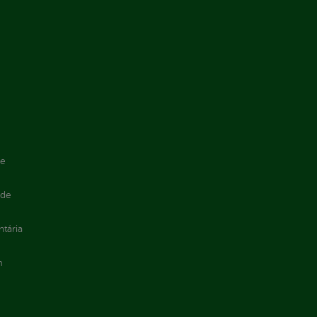
de
 de
ntária
m