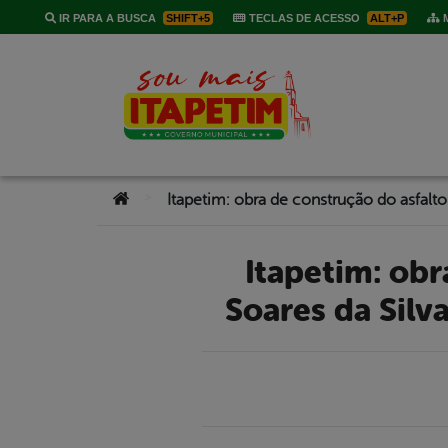
IR PARA A BUSCA
SHIFT+5
TECLAS DE ACESSO
ALT+P
M
Você está aqui:
>
Itapetim: obra de construção do asfalto da Rodovia José
Soares da Silv