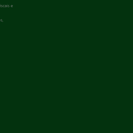
iscais e
s,