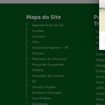
Mapa do Site
Port
Tra
Agendamento de RG
Contato
Educa
Glossário
Saúde
Hino
Atos 
História de Itapetim – PE
Convên
Notícias
Dados
Padroeiro do Município
Despe
Perguntas Frequentes
Diária
Prefeita
Emend
Resultado de Exames
Estrut
SEI
Inicio
Serviços Digitais
LGPD e
Símbolos Municipais
Licita
Vice-Prefeito
Obras 
Secretarias
Plane