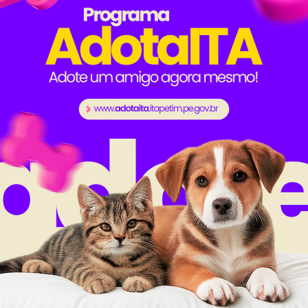
áltica, tornando realidade um grande sonho da popula
feira (17), o prefeito do município Adelmo Moura, ac
os e diretores municipais, esteve vistoriando os trabalho
verno do Estado por esta obra grandiosa, que vai traz
alidade de vida da população. Estou muito feliz por 
saltou o prefeito.
onstrução do asfalto havia sido assinada na quinta-
tunidade, também foi autorizada a reforma do dessalini
rma da quadra poliesportiva da localidade.