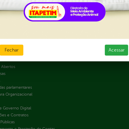
al da
Carta de Serviços
nsparência
Ouvidoria e Serviço de Informa
Tribuna
ção
Fechar
Acessar
normativos
ios e Transferências
 Abertos
sas
s
as parlamentares
ura Organizacional
 Governo Digital
ções e Contratos
Públicas
jamento e Prestação de Contas