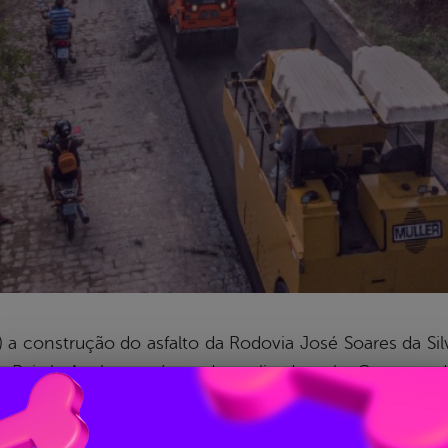
16) a construção do asfalto da Rodovia José Soares da Si
o Pajeú. A obra está sendo realizada pelo Governo
ada pela construtora Niemaia Serviços e Equipamentos.
Km e já havia sido toda pavimentada com paralelepíped