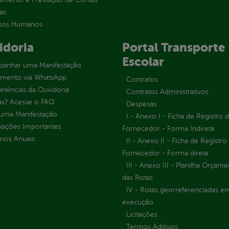
as
sos Humanos
idoria
Portal Transporte
Escolar
anhar uma Manifestação
imento via WhatsApp
Contratos
tências da Ouvidoria
Contratos Administrativos
as? Acesse o FAQ
Despesas
 uma Manifestação
I - Anexo I - Ficha de Registro 
mações Importantes
Fornecedor - Forma Indireta
rios Anuais
II - Anexo II - Ficha de Registro
Fornecedor - Forma direta
III - Anexo III - Planilha Orçame
das Rotas
IV - Rotas georreferenciadas e
execução
Licitações
Termos Aditivos