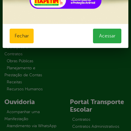
Solicitar um
parlamentares
pedido
Estrutura
Organizacional
Inicio
LGPD e Governo
Fechar
Acessar
Digital
Licitações e
Contratos
Obras Públicas
Planejamento e
Prestação de Contas
Receitas
Recursos Humanos
Ouvidoria
Portal Transporte
Escolar
Acompanhar uma
Manifestação
Contratos
Atendimento via WhatsApp
Contratos Administrativos