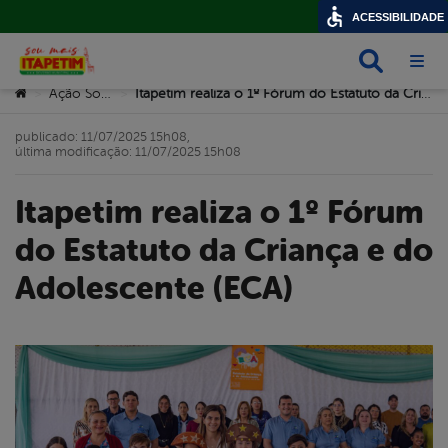
ACESSIBILIDADE
Busca
Abri
Você está aqui:
Ação Social
Itapetim realiza o 1º Fórum do Estatuto da Criança e do Adolescente (ECA)
>
>
publicado: 11/07/2025 15h08,
última modificação: 11/07/2025 15h08
Itapetim realiza o 1º Fórum
do Estatuto da Criança e do
Adolescente (ECA)