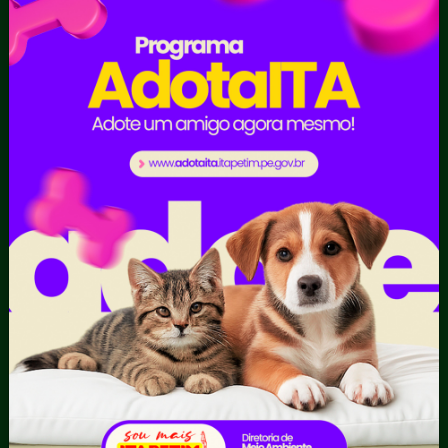
Cultura e Turismo
Educação e Esportes
Gabinete
Gestão de frota
Mulher
Obras e Serviços urbanos
Saúde
Portal da
Carta de
E-sic
Transparência
Serviços
Como
solicitar
Educação
Ouvidoria e
Consulte sua
Saúde
Serviço de
Solicitação
Atos normativos
Informação
Decretos
Convênios e
Tribuna
Estatísticas
Transferências
Formulários
Dados Abertos
Sic Físico
Despesas
Solicitar
Diárias
Recurso
Emendas