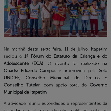
Na manhã desta sexta-feira, 11 de julho, Itapetim
sediou o
1º Fórum do Estatuto da Criança e do
book
Adolescente (ECA)
. O evento foi realizado na
Quadra Eduardo Campos
e promovido pelo
Selo
er
UNICEF
,
Conselho Municipal de Direitos
e
Conselho Tutelar
, com apoio total do
Governo
Municipal de Itapetim
.
din
A atividade reuniu autoridades e representantes da
sociedade civil para discutir políticas públicas