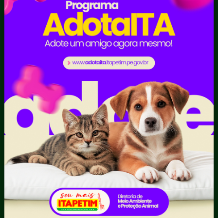
Inicio
LGPD e Governo
Digital
Licitações e
Contratos
Obras Públicas
Planejamento e
Prestação de Contas
Receitas
Recursos Humanos
Ouvidoria
Portal Transporte
Escolar
Acompanhar uma
Manifestação
Contratos
Atendimento via WhatsApp
Contratos Administrativos
Competências da Ouvidoria
Despesas
Dúvidas? Acesse o FAQ
I - Anexo I - Ficha de
Fazer uma Manifestação
Registro de Fornecedor -