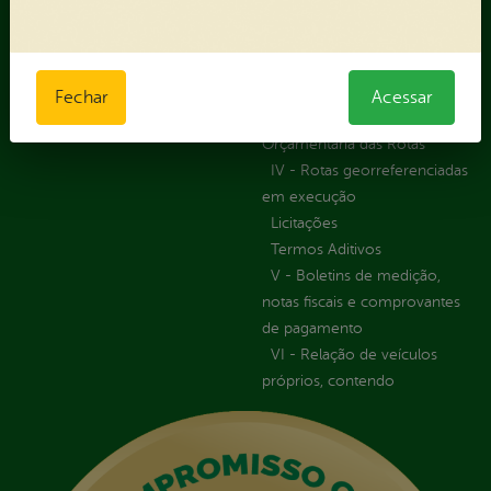
Informações Importantes
Forma Indireta
Relatórios Anuais
II - Anexo II - Ficha de
Registro de Fornecedor -
Forma direta
Fechar
Acessar
III - Anexo III - Planilha
Orçamentária das Rotas
IV - Rotas georreferenciadas
em execução
Licitações
Termos Aditivos
V - Boletins de medição,
notas fiscais e comprovantes
de pagamento
VI - Relação de veículos
próprios, contendo