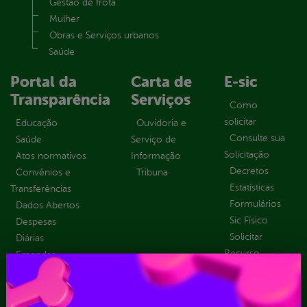
Gestão de frota
Mulher
Obras e Serviços urbanos
Saúde
Portal da
Carta de
E-sic
Transparência
Serviços
Como
solicitar
Educação
Ouvidoria e
Consulte sua
Saúde
Serviço de
Solicitação
Atos normativos
Informação
Decretos
Convênios e
Tribuna
Estatísticas
Transferências
Formulários
Dados Abertos
Sic Físico
Despesas
Solicitar
Diárias
Recurso
Emendas
Solicitar um
parlamentares
pedido
Estrutura
Organizacional