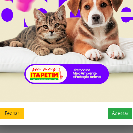
ria do cangaço.
r monitores e participaram de uma palestra com pesqu
que tem quatro livros publicados sobre o tema. O me
a história do rei do cangaço, mas para que a juventu
o sobre a sua própria historia e de seu povo.
com uma belíssima apresentação de Xaxado com o g
son Alves agradeceu a todos da Fundação pelo a recepti
o e ao Governo Municipal, através do prefeito Adelmo 
evento é muito importante para o conhecimento cultur
da mais a nossa cultura e de nossa gente”, concluiu.
Fechar
Acessar