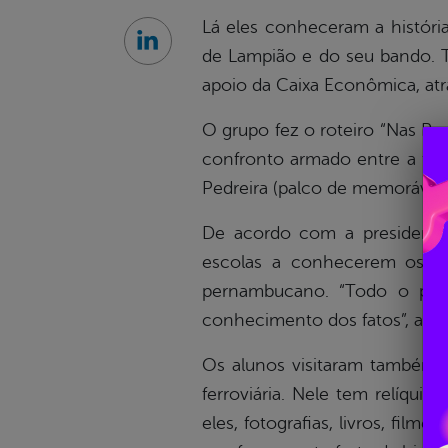
Lá eles conheceram a históri
Linkedin
de Lampião e do seu bando. T
apoio da Caixa Econômica, atra
O grupo fez o roteiro “Nas P
confronto armado entre a famí
Pedreira (palco de memorávei
De acordo com a presidente 
escolas a conhecerem os ben
pernambucano. “Todo o perc
conhecimento dos fatos”, afir
Os alunos visitaram também 
ferroviária. Nele tem relíqu
eles, fotografias, livros, fi