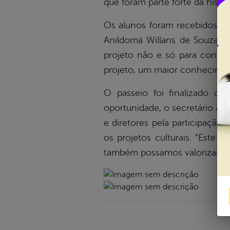
que foram parte forte da histó
Os alunos foram recebidos po
Anildomá Willans de Souza, 
projeto não e só para contar 
projeto, um maior conheciment
O passeio foi finalizado 
oportunidade, o secretário Ail
e diretores pela participaçã
os projetos culturais. “Este 
também possamos valorizar ain