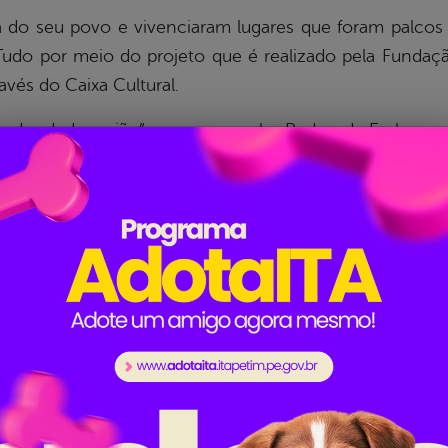
a do seu povo e vivenciaram lugares que foram palcos
udo por meio do projeto que é realizado pela Funda
vés do Caixa Cultural.
egadas de Lampião”: que passa pelas Pedras da Embosca
lia Ferreira e Zé Saturnino (primeiro inimigo de Lamp
s confrontos com cangaceiros) e encerram na casa on
da Fundação Cultural Cabras de Lampião, Cleonice Ma
s culturais de Serra Talhada para que os jovens va
urso foi feito com acompanhamento de condutores
mou.
o Museu do Cangaço, o maior do gênero do Brasil, qu
ias do personagem sertanejo, como utensílios doméstic
lmes e documentários sobre os cangaceiros, volante e t