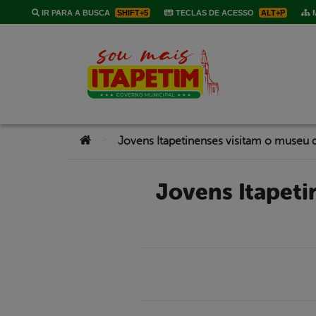
IR PARA A BUSCA
SHIFT+5
TECLAS DE ACESSO
ALT+P
M
Você está aqui:
>
Jovens Itapetinenses visitam o museu do cangaço em Serra