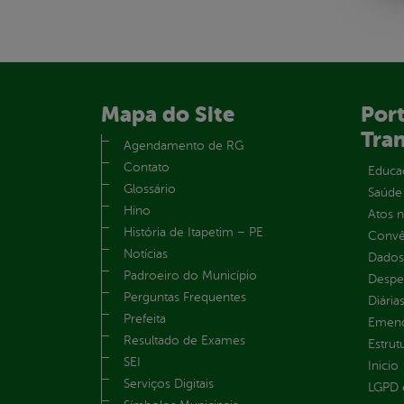
Mapa do Site
Port
Tra
Agendamento de RG
Contato
Educa
Glossário
Saúde
Hino
Atos 
História de Itapetim – PE
Convên
Notícias
Dados
Padroeiro do Município
Despe
Perguntas Frequentes
Diária
Prefeita
Emend
Resultado de Exames
Estrut
SEI
Inicio
Serviços Digitais
LGPD e