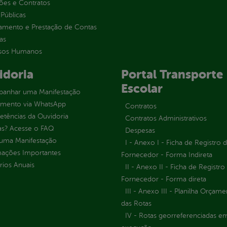
ções e Contratos
Públicas
jamento e Prestação de Contas
as
sos Humanos
idoria
Portal Transporte
Escolar
anhar uma Manifestação
imento via WhatsApp
Contratos
tências da Ouvidoria
Contratos Administrativos
as? Acesse o FAQ
Despesas
 uma Manifestação
I - Anexo I - Ficha de Registro 
mações Importantes
Fornecedor - Forma Indireta
rios Anuais
II - Anexo II - Ficha de Registro
Fornecedor - Forma direta
III - Anexo III - Planilha Orçame
das Rotas
IV - Rotas georreferenciadas e