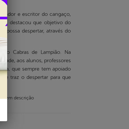
isador e escritor do cangaço,
smo destacou que objetivo do
de possa despertar, através do
rupo Cabras de Lampião. Na
vidade, aos alunos, professores
Moura, que sempre tem apoiado
al e traz o despertar para que