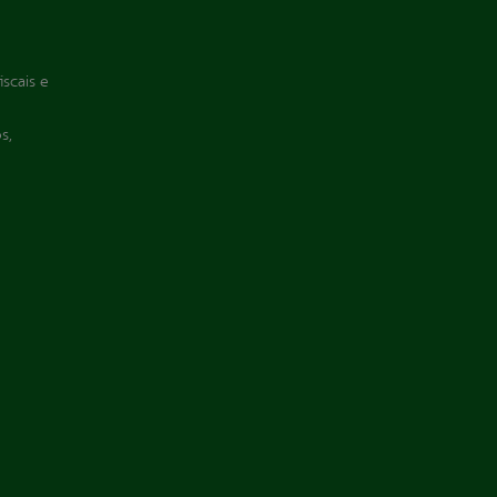
iscais e
s,