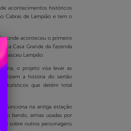
 de acontecimentos históricos
ção Cabras de Lampião e tem o
da, onde aconteceu o primeiro
ião), a Casa Grande da Fazenda
de nasceu Lampião.
ria, o projeto visa levar as
lorizem a história do sertão
 turísticos que detém total
e funciona na antiga estação
os do bando, armas usadas por
ambém sobre outros personagens