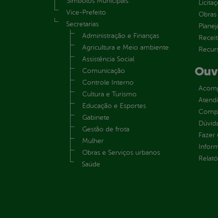
Símbolos Municipais
Licita
Vice-Prefeito
Obras 
Secretarias
Plane
Administração e Finanças
Receit
Agricultura e Meio ambiente
Recur
Assistência Social
Ouv
Comunicação
Controle Interno
Acomp
Cultura e Turismo
Atend
Educação e Esportes
Compe
Gabinete
Dúvid
Gestão de frota
Fazer
Mulher
Infor
Obras e Serviços urbanos
Relató
Saúde