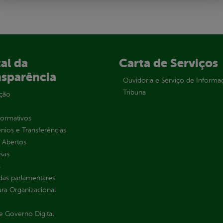
al da
Carta de Serviços
nsparência
Ouvidoria e Serviço de Informa
Tribuna
ção
normativos
ios e Transferências
 Abertos
sas
s
as parlamentares
ura Organizacional
 Governo Digital