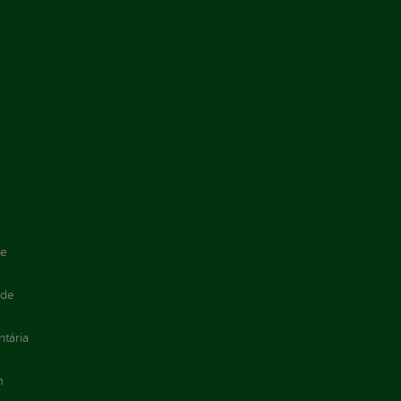
de
 de
ntária
m