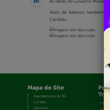
As obras do Governo Municipal
Linkedin
Além de Adelmo, também parti
Cândido.
Mapa do Site
Port
Tra
Agendamento de RG
Contato
Educa
Glossário
Saúde