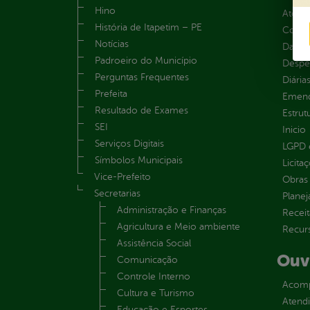
Hino
Atos 
História de Itapetim – PE
Convên
Notícias
Dados
Padroeiro do Município
Despe
Perguntas Frequentes
Diária
Prefeita
Emend
Resultado de Exames
Estrut
SEI
Inicio
Serviços Digitais
LGPD e
Símbolos Municipais
Licita
Vice-Prefeito
Obras 
Secretarias
Plane
Administração e Finanças
Receit
Agricultura e Meio ambiente
Recur
Assistência Social
Ouv
Comunicação
Controle Interno
Acomp
Cultura e Turismo
Atend
Educação e Esportes