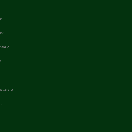
de
 de
ntária
m
iscais e
s,