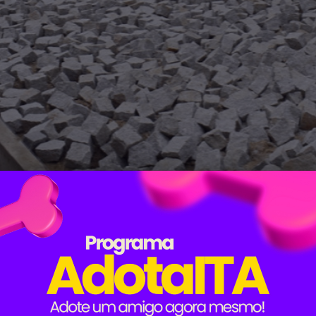
ou a obra da construção do calçamento da rua Raul Te
Francisco.
será mais uma conquista da Prefeitura de Itapetim. A açã
ra os moradores.