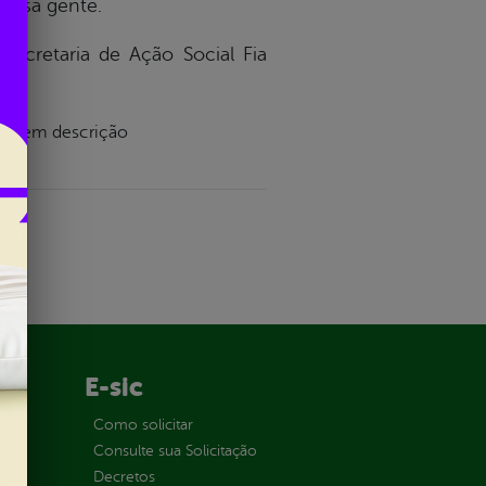
nossa gente.
secretaria de Ação Social Fia
E-sic
ção
Como solicitar
Consulte sua Solicitação
Decretos