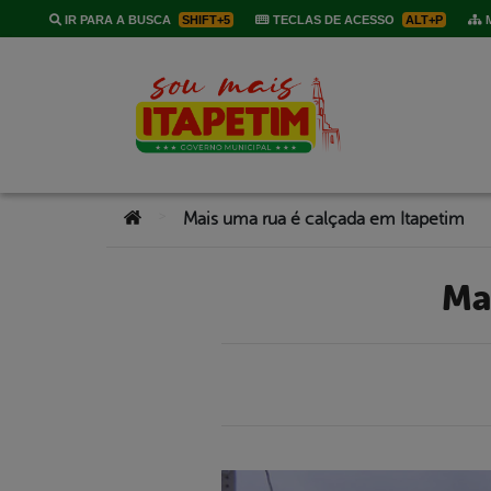
IR PARA A BUSCA
SHIFT+5
TECLAS DE ACESSO
ALT+P
M
Você está aqui:
>
Mais uma rua é calçada em Itapetim
M