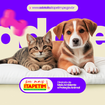
 não param. É a Prefeitura trabalhando para o bem de 
ciparam da visita, o diretor de Obras Seu Dido e a 
al da
Carta de Serviços
nsparência
Ouvidoria e Serviço de Informa
Tribuna
ção