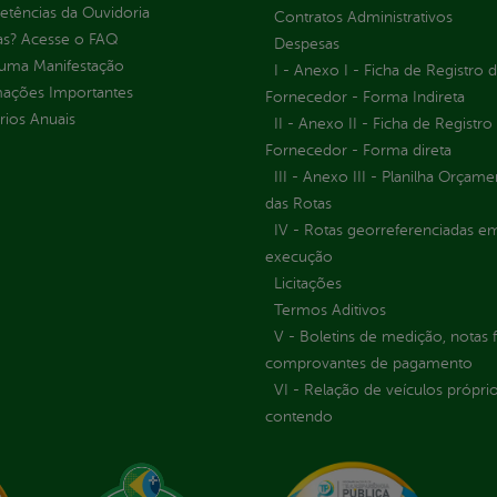
tências da Ouvidoria
Contratos Administrativos
as? Acesse o FAQ
Despesas
 uma Manifestação
I - Anexo I - Ficha de Registro 
mações Importantes
Fornecedor - Forma Indireta
rios Anuais
II - Anexo II - Ficha de Registro
Fornecedor - Forma direta
III - Anexo III - Planilha Orçame
das Rotas
IV - Rotas georreferenciadas e
execução
Licitações
Termos Aditivos
V - Boletins de medição, notas f
comprovantes de pagamento
VI - Relação de veículos próprio
contendo