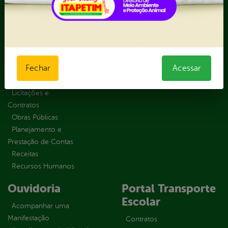
Recurso
Emendas
Solicitar um
parlamentares
pedido
Estrutura
Organizacional
Inicio
Fechar
Acessar
LGPD e Governo
Digital
Licitações e
Contratos
Obras Públicas
Planejamento e
Prestação de Contas
Receitas
Recursos Humanos
Ouvidoria
Portal Transporte
Escolar
Acompanhar uma
Manifestação
Contratos