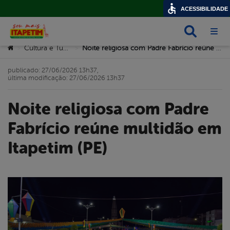
ACESSIBILIDADE
Busca
Abri
Você está aqui:
Cultura e Turismo
Noite religiosa com Padre Fabrício reúne multidão em Itapetim (PE)
>
>
publicado: 27/06/2026 13h37,
última modificação: 27/06/2026 13h37
Noite religiosa com Padre
Fabrício reúne multidão em
Itapetim (PE)