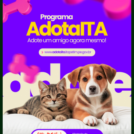
Cultura e Turismo
Educação e Esportes
Gabinete
Gestão de frota
Mulher
Obras e Serviços urbanos
Saúde
Portal da
Carta de
E-sic
Transparência
Serviços
Como
solicitar
Educação
Ouvidoria e
Consulte sua
Saúde
Serviço de
Solicitação
Atos normativos
Informação
Decretos
Convênios e
Tribuna
Estatísticas
Transferências
Formulários
Dados Abertos
Sic Físico
Despesas
Solicitar
Diárias