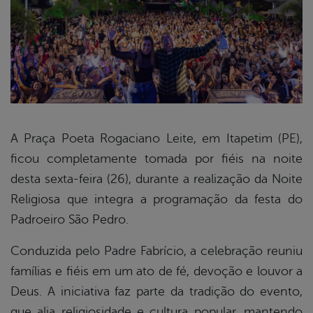
A Praça Poeta Rogaciano Leite, em Itapetim (PE),
ficou completamente tomada por fiéis na noite
book
desta sexta-feira (26), durante a realização da Noite
Religiosa que integra a programação da festa do
er
Padroeiro São Pedro.
Conduzida pelo Padre Fabrício, a celebração reuniu
din
famílias e fiéis em um ato de fé, devoção e louvor a
Deus. A iniciativa faz parte da tradição do evento,
que alia religiosidade e cultura popular, mantendo