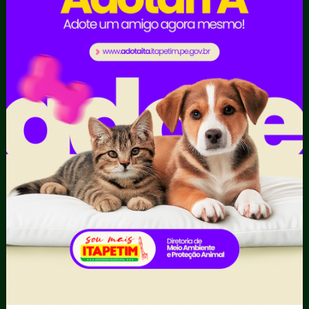
Contratos
Obras Públicas
Planejamento e
Prestação de Contas
Receitas
Recursos Humanos
Ouvidoria
Portal Transporte
Escolar
Acompanhar uma
Manifestação
Contratos
Atendimento via WhatsApp
Contratos Administrativos
Competências da Ouvidoria
Despesas
Dúvidas? Acesse o FAQ
I - Anexo I - Ficha de
Fazer uma Manifestação
Registro de Fornecedor -
Informações Importantes
Forma Indireta
Relatórios Anuais
II - Anexo II - Ficha de
Registro de Fornecedor -
Forma direta
III - Anexo III - Planilha