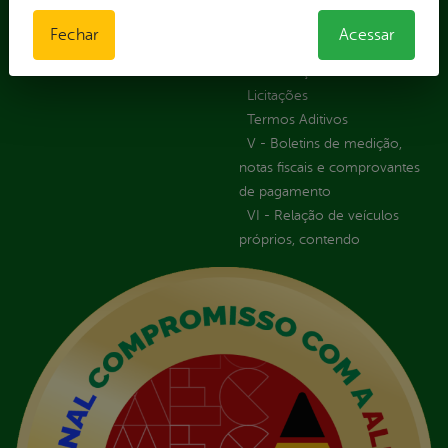
Orçamentária das Rotas
Fechar
Acessar
IV - Rotas georreferenciadas
em execução
Licitações
Termos Aditivos
V - Boletins de medição,
notas fiscais e comprovantes
de pagamento
VI - Relação de veículos
próprios, contendo