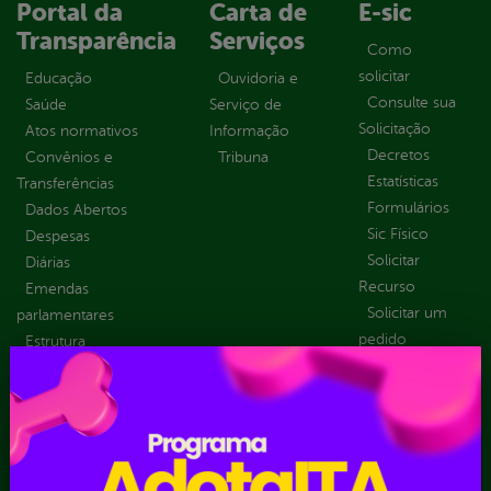
Portal da
Carta de
E-sic
Transparência
Serviços
Como
solicitar
Educação
Ouvidoria e
Consulte sua
Saúde
Serviço de
Solicitação
Atos normativos
Informação
Decretos
Convênios e
Tribuna
Estatísticas
Transferências
Formulários
Dados Abertos
Sic Físico
Despesas
Solicitar
Diárias
Recurso
Emendas
Solicitar um
parlamentares
pedido
Estrutura
Organizacional
Inicio
LGPD e Governo
Digital
Licitações e