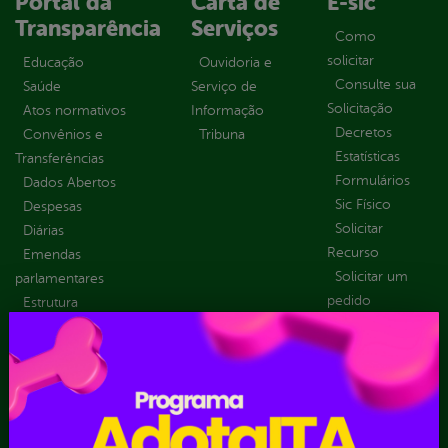
Portal da
Carta de
E-sic
Transparência
Serviços
Como
solicitar
Educação
Ouvidoria e
Consulte sua
Saúde
Serviço de
Solicitação
Atos normativos
Informação
Decretos
Convênios e
Tribuna
Estatísticas
Transferências
Formulários
Dados Abertos
Sic Físico
Despesas
Solicitar
Diárias
Recurso
Emendas
Solicitar um
parlamentares
pedido
Estrutura
Organizacional
Inicio
LGPD e Governo
Digital
Licitações e
Contratos