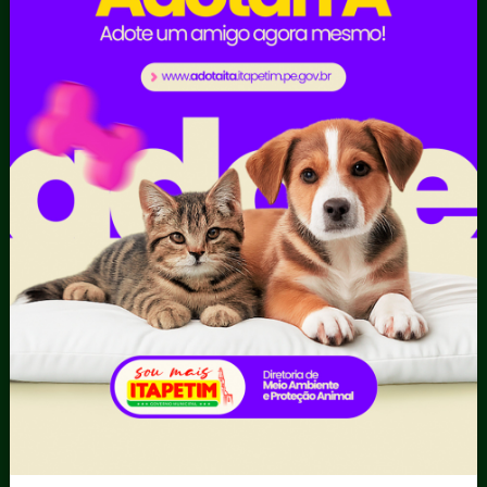
Obras Públicas
Planejamento e
Prestação de Contas
Receitas
Recursos Humanos
Ouvidoria
Portal Transporte
Escolar
Acompanhar uma
Manifestação
Contratos
Atendimento via WhatsApp
Contratos Administrativos
Competências da Ouvidoria
Despesas
Dúvidas? Acesse o FAQ
I - Anexo I - Ficha de
Fazer uma Manifestação
Registro de Fornecedor -
Informações Importantes
Forma Indireta
Relatórios Anuais
II - Anexo II - Ficha de
Registro de Fornecedor -
Forma direta
III - Anexo III - Planilha