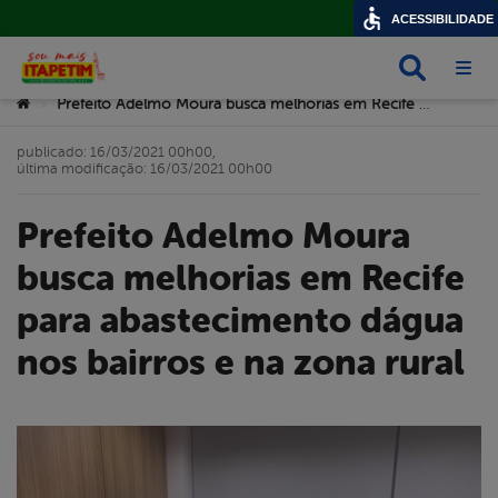
ACESSIBILIDADE
Busca
Abri
Você está aqui:
Prefeito Adelmo Moura busca melhorias em Recife para abastecimento dágua nos bairros e na zona rural
>
publicado: 16/03/2021 00h00,
última modificação: 16/03/2021 00h00
Prefeito Adelmo Moura
busca melhorias em Recife
para abastecimento dágua
nos bairros e na zona rural