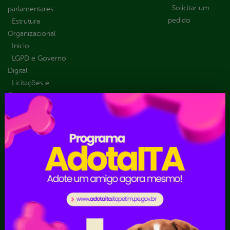
Solicitar um
parlamentares
pedido
Estrutura
Organizacional
Inicio
LGPD e Governo
Digital
Licitações e
Contratos
Obras Públicas
Planejamento e
Prestação de Contas
Receitas
Recursos Humanos
Ouvidoria
Portal Transporte
Escolar
Acompanhar uma
Manifestação
Contratos
Atendimento via WhatsApp
Contratos Administrativos