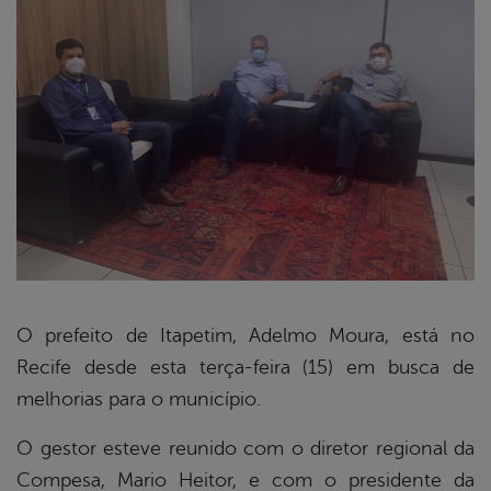
O prefeito de Itapetim, Adelmo Moura, está no
Recife desde esta terça-feira (15) em busca de
book
melhorias para o município.
O gestor esteve reunido com o diretor regional da
er
Compesa, Mario Heitor, e com o presidente da