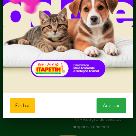
Competências da Ouvidoria
Despesas
Dúvidas? Acesse o FAQ
I - Anexo I - Ficha de
Fazer uma Manifestação
Registro de Fornecedor -
Informações Importantes
Forma Indireta
Relatórios Anuais
II - Anexo II - Ficha de
Registro de Fornecedor -
Forma direta
III - Anexo III - Planilha
Orçamentária das Rotas
IV - Rotas georreferenciadas
em execução
Licitações
Termos Aditivos
V - Boletins de medição,
notas fiscais e comprovantes
Fechar
Acessar
de pagamento
VI - Relação de veículos
próprios, contendo