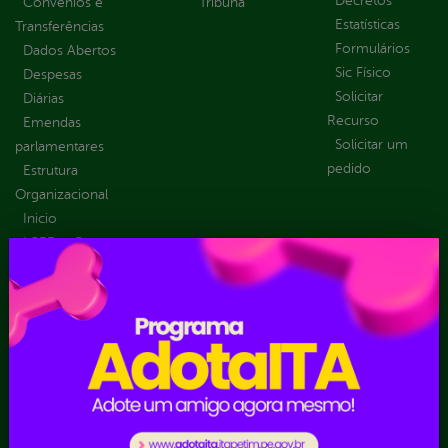
Decretos
Convênios e
Tribuna
Estatísticas
Transferências
Formulários
Dados Abertos
Sic Físico
Despesas
Solicitar
Diárias
Recurso
Emendas
Solicitar um
parlamentares
pedido
Estrutura
Organizacional
Inicio
LGPD e Governo
Digital
Licitações e
Contratos
Obras Públicas
Planejamento e
Prestação de Contas
Receitas
Recursos Humanos