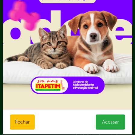
Ouvidoria
Portal Transporte
Escolar
Acompanhar uma
Manifestação
Contratos
Atendimento via WhatsApp
Contratos Administrativos
Competências da Ouvidoria
Despesas
Dúvidas? Acesse o FAQ
I - Anexo I - Ficha de
Fazer uma Manifestação
Registro de Fornecedor -
Informações Importantes
Forma Indireta
Relatórios Anuais
II - Anexo II - Ficha de
Registro de Fornecedor -
Forma direta
III - Anexo III - Planilha
Orçamentária das Rotas
IV - Rotas georreferenciadas
em execução
Licitações
Fechar
Acessar
Termos Aditivos