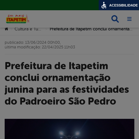
ACESSIBILIDADE
Busca
Abri
Você está aqui:
Cultura e Turismo
Prefeitura de Itapetim conclui ornamentação junina para as festividades do Padroeiro São Pedro
>
>
publicado: 13/06/2024 00h00,
última modificação: 22/04/2025 11h03
Prefeitura de Itapetim
conclui ornamentação
junina para as festividades
do Padroeiro São Pedro