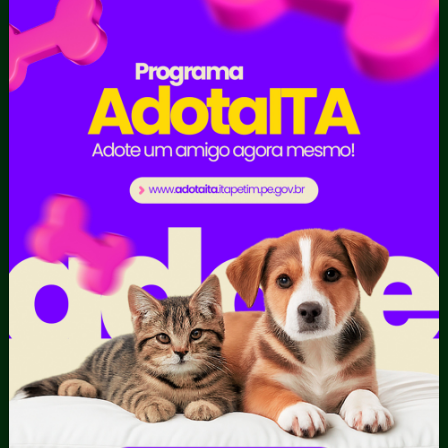
Sic Físico
Despesas
Solicitar
Diárias
Recurso
Emendas
Solicitar um
parlamentares
pedido
Estrutura
Organizacional
Inicio
LGPD e Governo
Digital
Licitações e
Contratos
Obras Públicas
Planejamento e
Prestação de Contas
Receitas
Recursos Humanos
Ouvidoria
Portal Transporte
Escolar