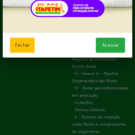
Acompanhar uma
Manifestação
Contratos
Atendimento via WhatsApp
Contratos Administrativos
Competências da Ouvidoria
Despesas
Dúvidas? Acesse o FAQ
I - Anexo I - Ficha de
Fazer uma Manifestação
Registro de Fornecedor -
Informações Importantes
Fechar
Acessar
Forma Indireta
Relatórios Anuais
II - Anexo II - Ficha de
Registro de Fornecedor -
Forma direta
III - Anexo III - Planilha
Orçamentária das Rotas
IV - Rotas georreferenciadas
em execução
Licitações
Termos Aditivos
V - Boletins de medição,
notas fiscais e comprovantes
de pagamento