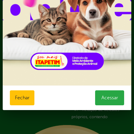
Dúvidas? Acesse o FAQ
I - Anexo I - Ficha de
Fazer uma Manifestação
Registro de Fornecedor -
Informações Importantes
Forma Indireta
Relatórios Anuais
II - Anexo II - Ficha de
Registro de Fornecedor -
Forma direta
III - Anexo III - Planilha
Orçamentária das Rotas
IV - Rotas georreferenciadas
em execução
Licitações
Termos Aditivos
V - Boletins de medição,
notas fiscais e comprovantes
Fechar
Acessar
de pagamento
VI - Relação de veículos
próprios, contendo