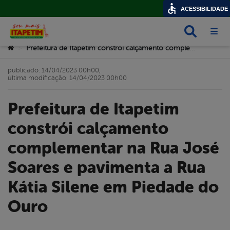
ACESSIBILIDADE
Busca
Abri
Você está aqui:
Prefeitura de Itapetim constrói calçamento complementar na Rua José Soares e pavimenta a Rua Kátia Silene em Piedade do Ouro
>
publicado: 14/04/2023 00h00,
última modificação: 14/04/2023 00h00
Prefeitura de Itapetim
constrói calçamento
complementar na Rua José
Soares e pavimenta a Rua
Kátia Silene em Piedade do
Ouro