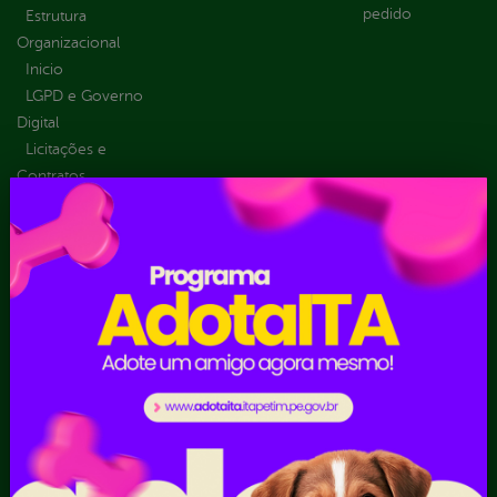
pedido
Estrutura
Organizacional
Inicio
LGPD e Governo
Digital
Licitações e
Contratos
Obras Públicas
Planejamento e
Prestação de Contas
Receitas
Recursos Humanos
Ouvidoria
Portal Transporte
Escolar
Acompanhar uma
Manifestação
Contratos
Atendimento via WhatsApp
Contratos Administrativos
Competências da Ouvidoria
Despesas