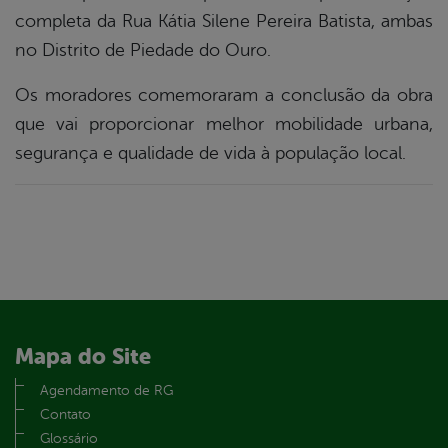
completa da Rua Kátia Silene Pereira Batista, ambas
er
no Distrito de Piedade do Ouro.
Os moradores comemoraram a conclusão da obra
din
que vai proporcionar melhor mobilidade urbana,
segurança e qualidade de vida à população local.
Mapa do Site
Agendamento de RG
Contato
Glossário