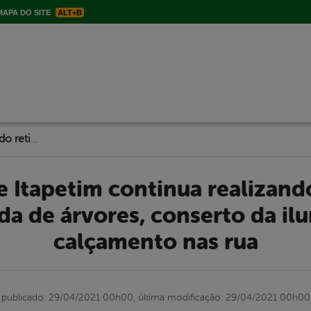
APA DO SITE
ALT+B
Prefeitura de Itapetim continua realizando retirada de metralha, poda de árvores, conserto da iluminação e de calçamento nas rua
da de árvores, conserto da il
calçamento nas rua
publicado: 29/04/2021 00h00,
última modificação: 29/04/2021 00h00