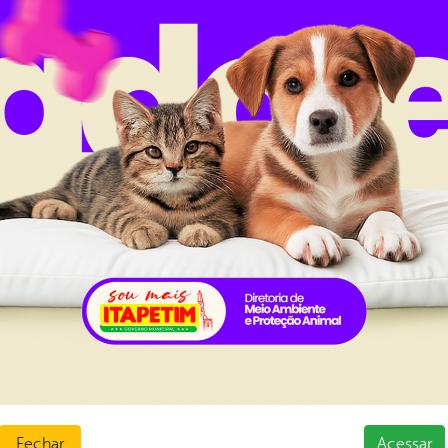
bairros limpos, iluminados e mais bonitos para a populaçã
al da
Carta de Serviços
nsparência
Ouvidoria e Serviço de Informa
Tribuna
ção
normativos
ios e Transferências
 Abertos
sas
Fechar
Acessar