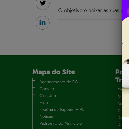
Twitter
O objetivo é deixar as ruas e 
Linkedin
Mapa do Site
Port
Tra
Agendamento de RG
Contato
Educa
Glossário
Saúde
Hino
Atos 
História de Itapetim – PE
Convên
Notícias
Dados
Padroeiro do Município
Despe