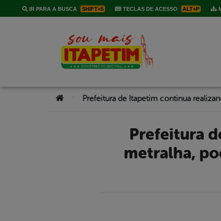
IR PARA A BUSCA
SHIFT+5
TECLAS DE ACESSO
ALT+P
M
Você está aqui:
>
Prefeitura de Itapetim continua realizando retirada de
metralha, po