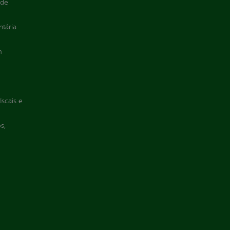
 de
ntária
m
iscais e
s,