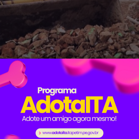
avés da Diretoria de Infraestrutura, continua realiza
o conserto da iluminação e do calçamento nas ruas 
ade.