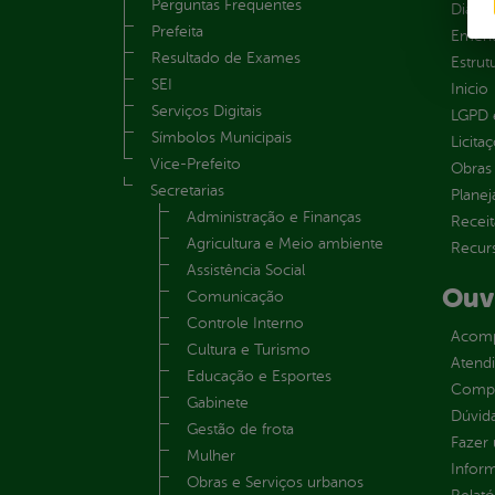
Perguntas Frequentes
Diária
Prefeita
Emend
Resultado de Exames
Estrut
SEI
Inicio
Serviços Digitais
LGPD e
Símbolos Municipais
Licita
Vice-Prefeito
Obras 
Secretarias
Plane
Administração e Finanças
Receit
Agricultura e Meio ambiente
Recur
Assistência Social
Ouv
Comunicação
Controle Interno
Acomp
Cultura e Turismo
Atend
Educação e Esportes
Compe
Gabinete
Dúvid
Gestão de frota
Fazer
Mulher
Infor
Obras e Serviços urbanos