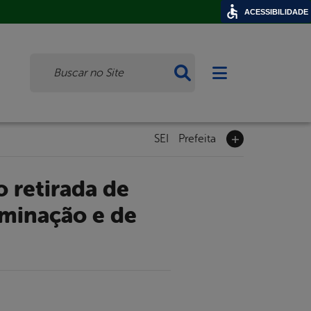
ACESSIBILIDADE
Busca
Abrir menu princi
SEI
Prefeita
uminação e de