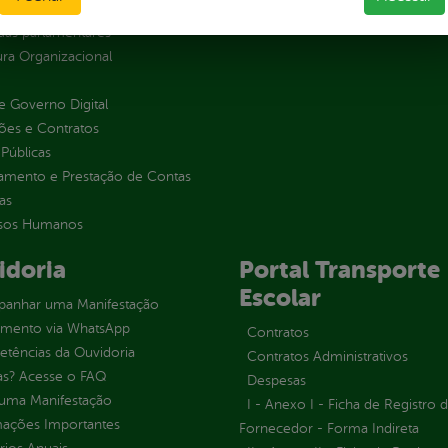
s
as parlamentares
ura Organizacional
 Governo Digital
ções e Contratos
Públicas
jamento e Prestação de Contas
as
sos Humanos
idoria
Portal Transporte
Escolar
anhar uma Manifestação
imento via WhatsApp
Contratos
tências da Ouvidoria
Contratos Administrativos
as? Acesse o FAQ
Despesas
 uma Manifestação
I - Anexo I - Ficha de Registro 
mações Importantes
Fornecedor - Forma Indireta