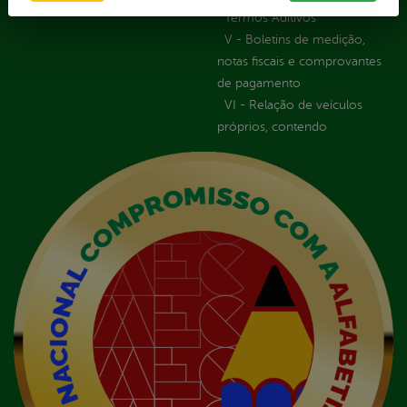
Termos Aditivos
V - Boletins de medição,
notas fiscais e comprovantes
de pagamento
VI - Relação de veículos
próprios, contendo