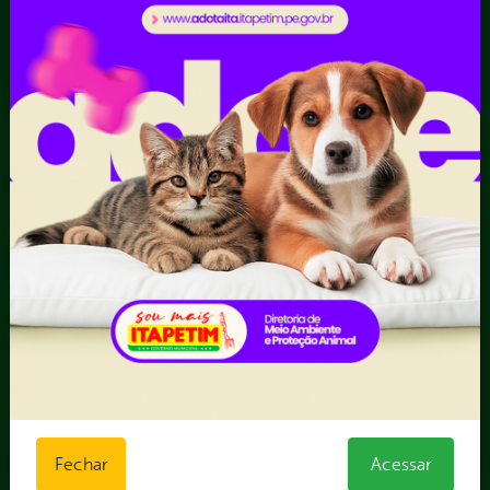
Receitas
Recursos Humanos
Ouvidoria
Portal Transporte
Escolar
Acompanhar uma
Manifestação
Contratos
Atendimento via WhatsApp
Contratos Administrativos
Competências da Ouvidoria
Despesas
Dúvidas? Acesse o FAQ
I - Anexo I - Ficha de
Fazer uma Manifestação
Registro de Fornecedor -
Informações Importantes
Forma Indireta
Relatórios Anuais
II - Anexo II - Ficha de
Registro de Fornecedor -
Forma direta
III - Anexo III - Planilha
Orçamentária das Rotas
IV - Rotas georreferenciadas
em execução
Fechar
Acessar
Licitações