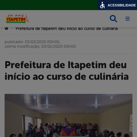
ACESSIBILIDADE
Busca
Abri
Você está aqui:
Prefeitura de Itapetim deu início ao curso de culinária
>
publicado: 03/02/2020 00h00,
última modificação: 03/02/2020 00h00
Prefeitura de Itapetim deu
início ao curso de culinária