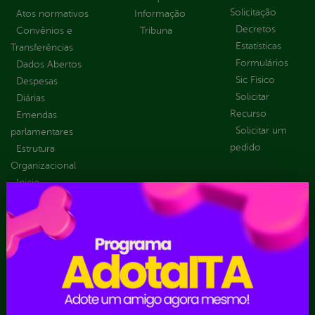
Solicitação
Atos normativos
Informação
Decretos
Convênios e
Tribuna
Estatísticas
Transferências
Formulários
Dados Abertos
Sic Físico
Despesas
Solicitar
Diárias
Recurso
Emendas
Solicitar um
parlamentares
pedido
Estrutura
Organizacional
Inicio
LGPD e Governo
Digital
Licitações e
Contratos
Obras Públicas
Planejamento e
Prestação de Contas