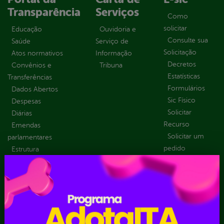
Transparência
Serviços
Como
solicitar
Educação
Ouvidoria e
Consulte sua
Saúde
Serviço de
Solicitação
Atos normativos
Informação
Decretos
Convênios e
Tribuna
Estatísticas
Transferências
Formulários
Dados Abertos
Sic Físico
Despesas
Solicitar
Diárias
Recurso
Emendas
Solicitar um
parlamentares
pedido
Estrutura
Organizacional
Inicio
LGPD e Governo
Digital
Licitações e
Contratos