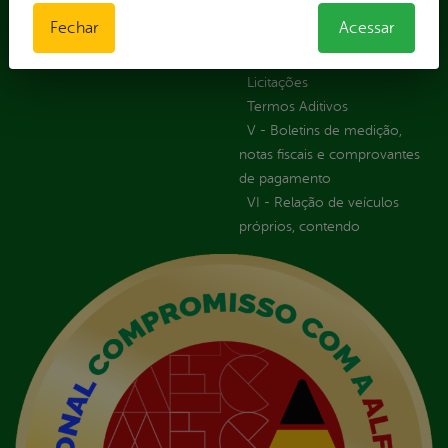
Orçamentária das Rotas
Fechar
Acessar
IV - Rotas georreferenciadas
em execução
Licitações
Termos Aditivos
V - Boletins de medição,
notas fiscais e comprovantes
de pagamento
VI - Relação de veículos
próprios, contendo