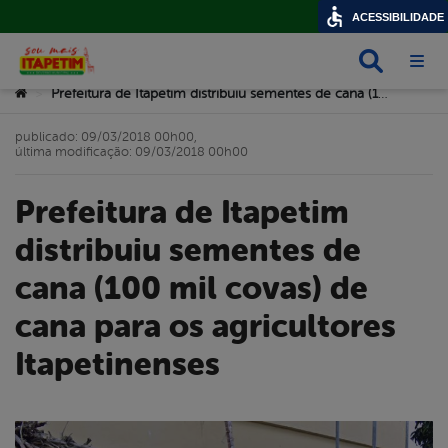
ACESSIBILIDADE
Busca
Abri
Você está aqui:
Prefeitura de Itapetim distribuiu sementes de cana (100 mil covas) de cana para os agricultores Itapetinenses
>
publicado: 09/03/2018 00h00,
última modificação: 09/03/2018 00h00
Prefeitura de Itapetim
distribuiu sementes de
cana (100 mil covas) de
cana para os agricultores
Itapetinenses