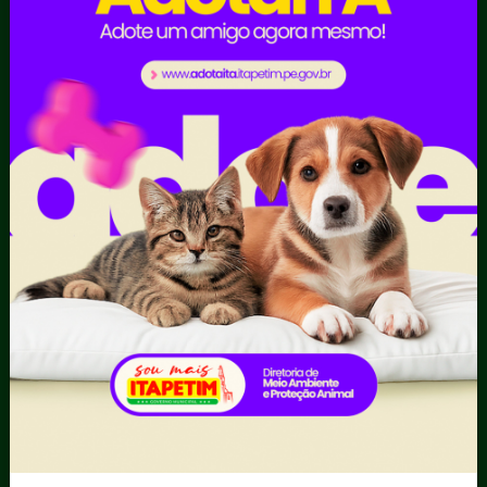
Obras Públicas
Planejamento e
Prestação de Contas
Receitas
Recursos Humanos
Ouvidoria
Portal Transporte
Escolar
Acompanhar uma
Manifestação
Contratos
Atendimento via WhatsApp
Contratos Administrativos
Competências da Ouvidoria
Despesas
Dúvidas? Acesse o FAQ
I - Anexo I - Ficha de
Fazer uma Manifestação
Registro de Fornecedor -
Informações Importantes
Forma Indireta
Relatórios Anuais
II - Anexo II - Ficha de
Registro de Fornecedor -
Forma direta
III - Anexo III - Planilha