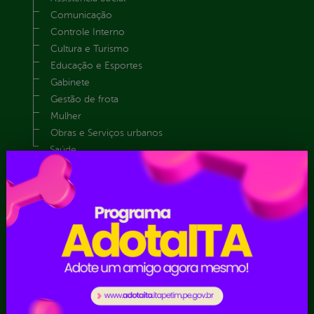
Comunicação
Controle Interno
Cultura e Turismo
Educação e Esportes
Gabinete
Gestão de frota
Mulher
Obras e Serviços urbanos
Saúde
Portal da
Carta de
E-sic
Transparência
Serviços
Como
solicitar
Educação
Ouvidoria e
Consulte sua
Saúde
Serviço de
Solicitação
Atos normativos
Informação
Decretos
Convênios e
Tribuna
Estatísticas
Transferências
Formulários
Dados Abertos