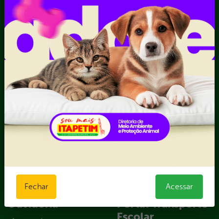
Sic Físico
Despesas
Solicitar
Diárias
Recurso
Emendas
Solicitar um
parlamentares
pedido
Estrutura
Organizacional
Inicio
LGPD e Governo
Digital
Licitações e
Contratos
Obras Públicas
Planejamento e
Prestação de Contas
Receitas
Recursos Humanos
Fechar
Acessar
Ouvidoria
Portal Transporte
Escolar