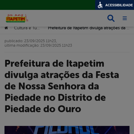
ACESSIBILIDADE
Busca
Abri
Você está aqui:
Cultura e Turismo
Prefeitura de Itapetim divulga atrações da Festa de Nossa Senhora da Piedade no Distrito de Piedade do Ouro
>
>
publicado: 23/09/2025 11h23,
última modificação: 23/09/2025 11h23
Prefeitura de Itapetim
divulga atrações da Festa
de Nossa Senhora da
Piedade no Distrito de
Piedade do Ouro