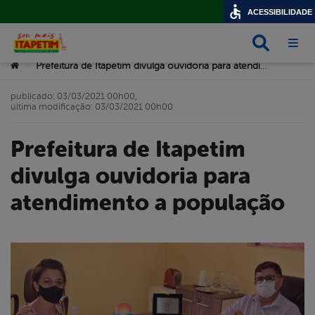
ACESSIBILIDADE
Busca
Abri
Você está aqui:
Prefeitura de Itapetim divulga ouvidoria para atendimento a população
>
publicado: 03/03/2021 00h00,
última modificação: 03/03/2021 00h00
Prefeitura de Itapetim
divulga ouvidoria para
atendimento a população