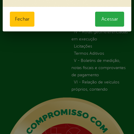
Registro de Fornecedor -
Forma direta
III - Anexo III - Planilha
Fechar
Acessar
Orçamentária das Rotas
IV - Rotas georreferenciadas
em execução
Licitações
Termos Aditivos
V - Boletins de medição,
notas fiscais e comprovantes
de pagamento
VI - Relação de veículos
próprios, contendo