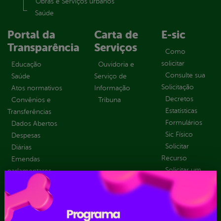
Obras e Serviços urbanos
Saúde
Portal da
Carta de
E-sic
Transparência
Serviços
Como
solicitar
Educação
Ouvidoria e
Consulte sua
Saúde
Serviço de
Solicitação
Atos normativos
Informação
Decretos
Convênios e
Tribuna
Estatísticas
Transferências
Formulários
Dados Abertos
Sic Físico
Despesas
Solicitar
Diárias
Recurso
Emendas
Solicitar um
parlamentares
pedido
Estrutura
Organizacional
Inicio
LGPD e Governo