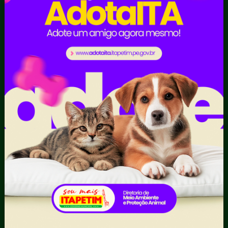
Digital
Licitações e
Contratos
Obras Públicas
Planejamento e
Prestação de Contas
Receitas
Recursos Humanos
Ouvidoria
Portal Transporte
Escolar
Acompanhar uma
Manifestação
Contratos
Atendimento via WhatsApp
Contratos Administrativos
Competências da Ouvidoria
Despesas
Dúvidas? Acesse o FAQ
I - Anexo I - Ficha de
Fazer uma Manifestação
Registro de Fornecedor -
Informações Importantes
Forma Indireta
Relatórios Anuais
II - Anexo II - Ficha de