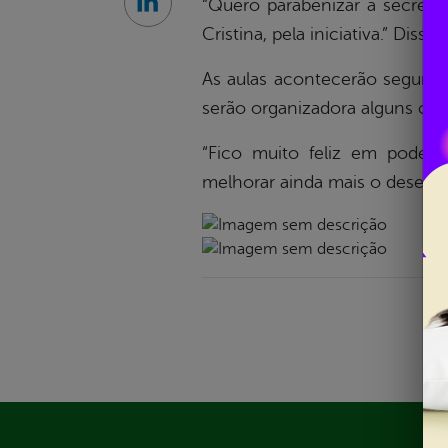
“Quero parabenizar a secretár
Linkedin
Cristina, pela iniciativa.” Diss
As aulas acontecerão segunda,
serão organizadora alguns cur
“Fico muito feliz em poder 
melhorar ainda mais o desenvo