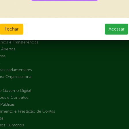
al da
Carta de Serviços
nsparência
Ouvidoria e Serviço de Informa
Tribuna
ção
Fechar
Acessar
normativos
ios e Transferências
 Abertos
sas
s
as parlamentares
ura Organizacional
 Governo Digital
ções e Contratos
Públicas
jamento e Prestação de Contas
as
sos Humanos