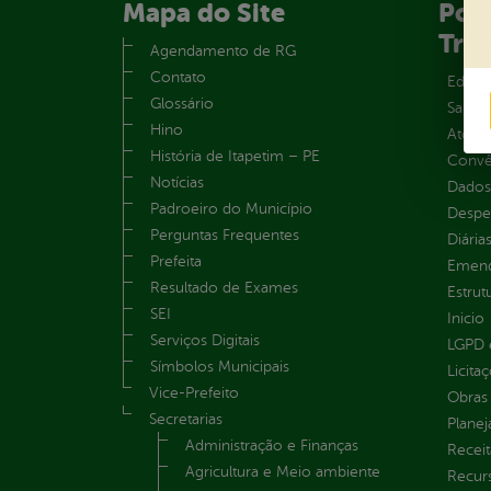
Mapa do Site
Port
Tra
Agendamento de RG
Contato
Educa
Glossário
Saúde
Hino
Atos 
História de Itapetim – PE
Convên
Notícias
Dados
Padroeiro do Município
Despe
Perguntas Frequentes
Diária
Prefeita
Emend
Resultado de Exames
Estrut
SEI
Inicio
Serviços Digitais
LGPD e
Símbolos Municipais
Licita
Vice-Prefeito
Obras 
Secretarias
Plane
Administração e Finanças
Receit
Agricultura e Meio ambiente
Recur