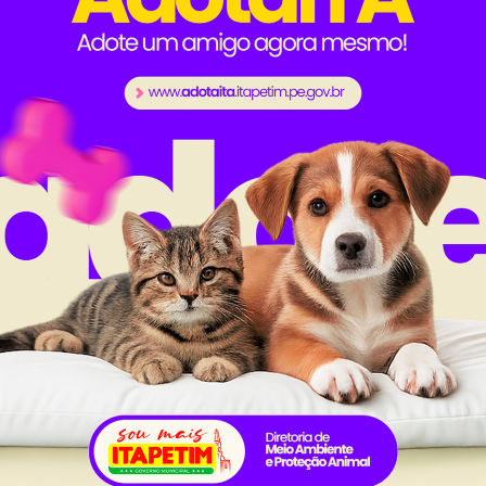
ia de Assistência Social, Fia Cândido, e a coordenad
e o prefeito Adelmo Moura.
 terça e quarta e a Prefeitura disponibilizará todo o 
sos para Piedade e São Vicente e algumas comunidades 
realizar mais esta grande ação para os itapetinens
lvimento do município”. Disse a secretária Fia Cândido.