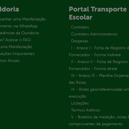
idoria
Portal Transporte
Escolar
anhar uma Manifestação
imento via WhatsApp
Contratos
tências da Ouvidoria
Contratos Administrativos
as? Acesse o FAQ
Despesas
 uma Manifestação
I - Anexo I - Ficha de Registro 
mações Importantes
Fornecedor - Forma Indireta
rios Anuais
II - Anexo II - Ficha de Registro
Fornecedor - Forma direta
III - Anexo III - Planilha Orçame
das Rotas
IV - Rotas georreferenciadas e
execução
Licitações
Termos Aditivos
V - Boletins de medição, notas f
comprovantes de pagamento