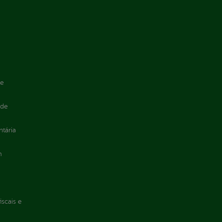
de
 de
ntária
m
iscais e