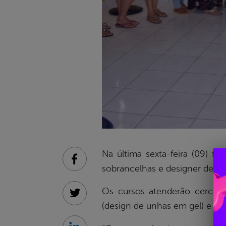
Na última sexta-feira (09) f
Facebook
sobrancelhas e designer de unh
Os cursos atenderão cerca 
Twitter
(design de unhas em gel) e An