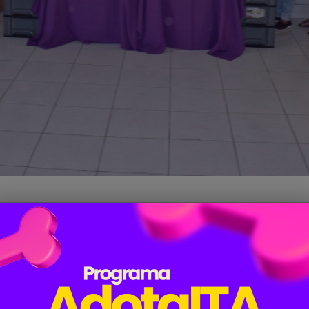
oram iniciados mais dois cursos pela Casa dos Cursos 
a em gel. A abertura aconteceu no auditório da Secretar
de 60 alunos com duração de dois meses e terão c
ne Caroline (design de sobrancelha).