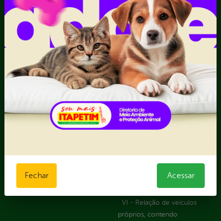
Atendimento via WhatsApp
Contratos Administrativos
Competências da Ouvidoria
Despesas
Dúvidas? Acesse o FAQ
I - Anexo I - Ficha de
Fazer uma Manifestação
Registro de Fornecedor -
Informações Importantes
Forma Indireta
Relatórios Anuais
II - Anexo II - Ficha de
Registro de Fornecedor -
Forma direta
III - Anexo III - Planilha
Orçamentária das Rotas
IV - Rotas georreferenciadas
em execução
Licitações
Termos Aditivos
V - Boletins de medição,
Fechar
Acessar
notas fiscais e comprovantes
de pagamento
VI - Relação de veículos
próprios, contendo