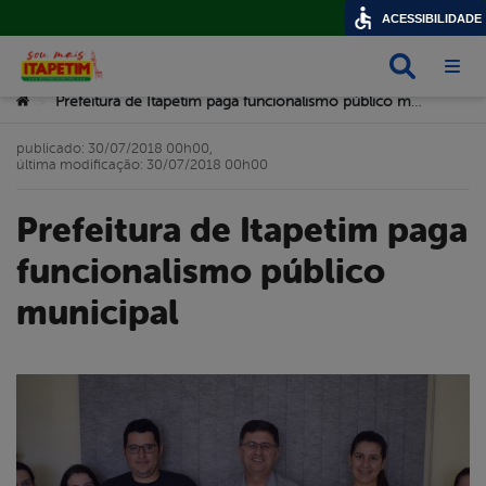
ACESSIBILIDADE
Busca
Abri
Você está aqui:
Prefeitura de Itapetim paga funcionalismo público municipal
>
publicado: 30/07/2018 00h00,
última modificação: 30/07/2018 00h00
Prefeitura de Itapetim paga
funcionalismo público
municipal