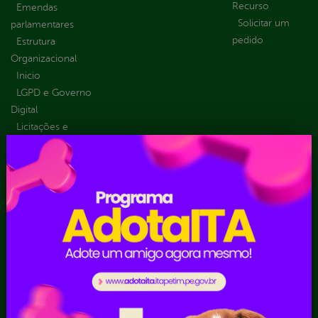
Recurso
Emendas
Solicitar um
parlamentares
pedido
Estrutura
Organizacional
Inicio
LGPD e Governo
Digital
Licitações e
Contratos
Obras Públicas
Planejamento e
Prestação de Contas
Receitas
Recursos Humanos
Ouvidoria
Portal Transporte
Escolar
Acompanhar uma
Manifestação
Contratos