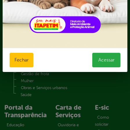
Vice-Prefeito
Secretarias
Administração e Finanças
Agricultura e Meio ambiente
Assistência Social
Comunicação
Controle Interno
Cultura e Turismo
Fechar
Acessar
Educação e Esportes
Gabinete
Gestão de frota
Mulher
Obras e Serviços urbanos
Saúde
Portal da
Carta de
E-sic
Transparência
Serviços
Como
solicitar
Educação
Ouvidoria e