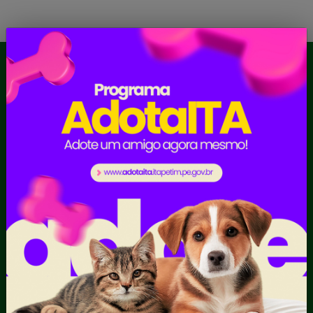
Mapa do Site
Agendamento de RG
Contato
Glossário
Hino
História de Itapetim – PE
Notícias
Padroeiro do Município
Perguntas Frequentes
Prefeita
Resultado de Exames
SEI
Serviços Digitais
Símbolos Municipais