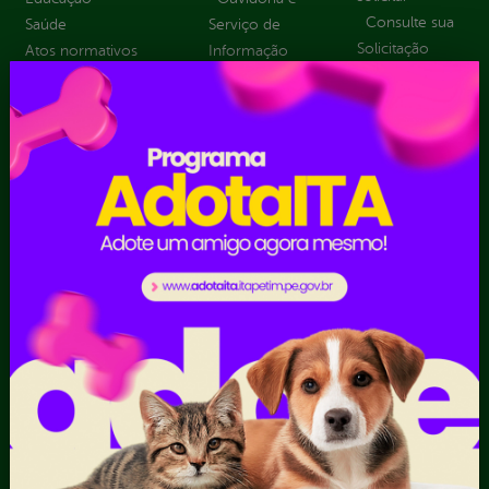
Consulte sua
Saúde
Serviço de
Solicitação
Atos normativos
Informação
Decretos
Convênios e
Tribuna
Estatísticas
Transferências
Formulários
Dados Abertos
Sic Físico
Despesas
Solicitar
Diárias
Recurso
Emendas
Solicitar um
parlamentares
pedido
Estrutura
Organizacional
Inicio
LGPD e Governo
Digital
Licitações e
Contratos
Obras Públicas
Planejamento e