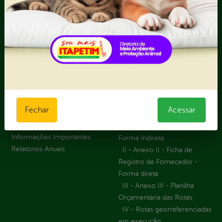
Prestação de Contas
Receitas
Recursos Humanos
Ouvidoria
Portal Transporte
Escolar
Acompanhar uma
Manifestação
Contratos
Atendimento via WhatsApp
Contratos Administrativos
Competências da Ouvidoria
Despesas
Fechar
Acessar
Dúvidas? Acesse o FAQ
I - Anexo I - Ficha de
Fazer uma Manifestação
Registro de Fornecedor -
Informações Importantes
Forma Indireta
Relatórios Anuais
II - Anexo II - Ficha de
Registro de Fornecedor -
Forma direta
III - Anexo III - Planilha
Orçamentária das Rotas
IV - Rotas georreferenciadas
em execução