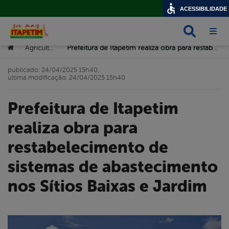
ACESSIBILIDADE
Busca
Abri
Você está aqui:
Agricultura
Prefeitura de Itapetim realiza obra para restabelecimento de sistemas de abastecimento nos Sítios Baixas e Jardim
>
>
publicado: 24/04/2025 15h40,
última modificação: 24/04/2025 15h40
Prefeitura de Itapetim
realiza obra para
restabelecimento de
sistemas de abastecimento
nos Sítios Baixas e Jardim