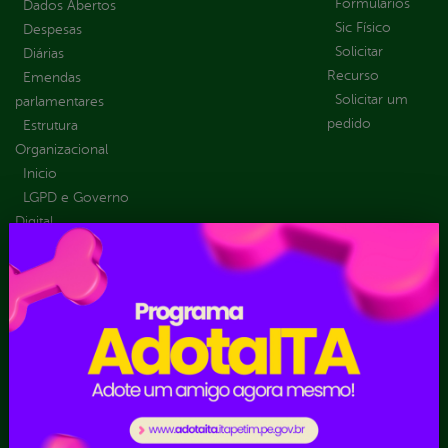
Formulários
Dados Abertos
Sic Físico
Despesas
Solicitar
Diárias
Recurso
Emendas
Solicitar um
parlamentares
pedido
Estrutura
Organizacional
Inicio
LGPD e Governo
Digital
Licitações e
Contratos
Obras Públicas
Planejamento e
Prestação de Contas
Receitas
Recursos Humanos
Ouvidoria
Portal Transporte