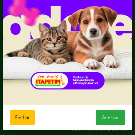
Escolar
Acompanhar uma
Manifestação
Contratos
Atendimento via WhatsApp
Contratos Administrativos
Competências da Ouvidoria
Despesas
Dúvidas? Acesse o FAQ
I - Anexo I - Ficha de
Fazer uma Manifestação
Registro de Fornecedor -
Informações Importantes
Forma Indireta
Relatórios Anuais
II - Anexo II - Ficha de
Registro de Fornecedor -
Forma direta
III - Anexo III - Planilha
Orçamentária das Rotas
IV - Rotas georreferenciadas
em execução
Licitações
Termos Aditivos
Fechar
Acessar
V - Boletins de medição,
notas fiscais e comprovantes