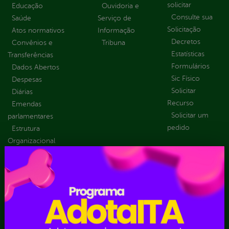
solicitar
Educação
Ouvidoria e
Consulte sua
Saúde
Serviço de
Solicitação
Atos normativos
Informação
Decretos
Convênios e
Tribuna
Estatísticas
Transferências
Formulários
Dados Abertos
Sic Físico
Despesas
Solicitar
Diárias
Recurso
Emendas
Solicitar um
parlamentares
pedido
Estrutura
Organizacional
Inicio
LGPD e Governo
Digital
Licitações e
Contratos
Obras Públicas
Planejamento e