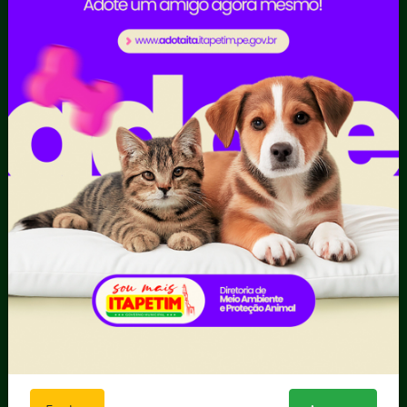
Prestação de Contas
Receitas
Recursos Humanos
Ouvidoria
Portal Transporte
Escolar
Acompanhar uma
Manifestação
Contratos
Atendimento via WhatsApp
Contratos Administrativos
Competências da Ouvidoria
Despesas
Dúvidas? Acesse o FAQ
I - Anexo I - Ficha de
Fazer uma Manifestação
Registro de Fornecedor -
Informações Importantes
Forma Indireta
Relatórios Anuais
II - Anexo II - Ficha de
Registro de Fornecedor -
Forma direta
III - Anexo III - Planilha
Orçamentária das Rotas
IV - Rotas georreferenciadas