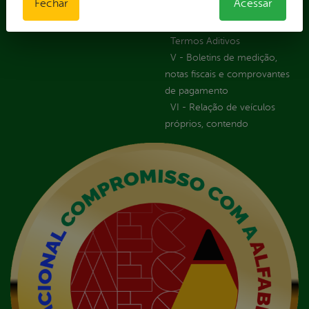
Fechar
Acessar
em execução
Licitações
Termos Aditivos
V - Boletins de medição,
notas fiscais e comprovantes
de pagamento
VI - Relação de veículos
próprios, contendo