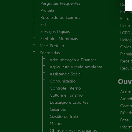
Perguntas Frequentes
Diária
Prefeita
Emend
Resultado de Exames
Estrut
SEI
Inicio
Serviços Digitais
LGPD e
Símbolos Municipais
Licita
Vice-Prefeito
Obras 
Secretarias
Plane
Administração e Finanças
Receit
Agricultura e Meio ambiente
Recur
Assistência Social
Ouv
Comunicação
Controle Interno
Acomp
Cultura e Turismo
Atend
Educação e Esportes
Compe
Gabinete
Dúvid
Gestão de frota
Fazer
Mulher
Infor
Obras e Serviços urbanos