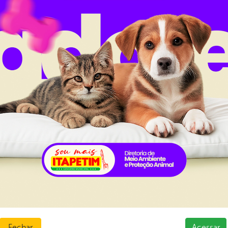
tou o local para acompanhar os trabalhos.
al da
Carta de Serviços
nsparência
Ouvidoria e Serviço de Informa
Tribuna
ção
normativos
ios e Transferências
 Abertos
sas
Fechar
Acessar