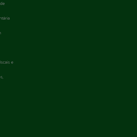
 de
ntária
m
iscais e
s,