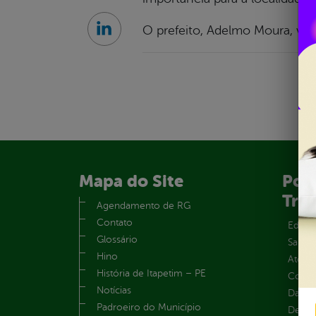
O prefeito, Adelmo Moura, visi
Linkedin
Mapa do Site
Port
Tra
Agendamento de RG
Contato
Educa
Glossário
Saúde
Hino
Atos 
História de Itapetim – PE
Convên
Notícias
Dados
Padroeiro do Município
Despe