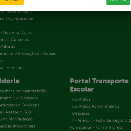
s
as parlamentares
ura Organizacional
 Governo Digital
ções e Contratos
Públicas
jamento e Prestação de Contas
as
sos Humanos
idoria
Portal Transporte
Escolar
anhar uma Manifestação
imento via WhatsApp
Contratos
tências da Ouvidoria
Contratos Administrativos
as? Acesse o FAQ
Despesas
 uma Manifestação
I - Anexo I - Ficha de Registro 
mações Importantes
Fornecedor - Forma Indireta