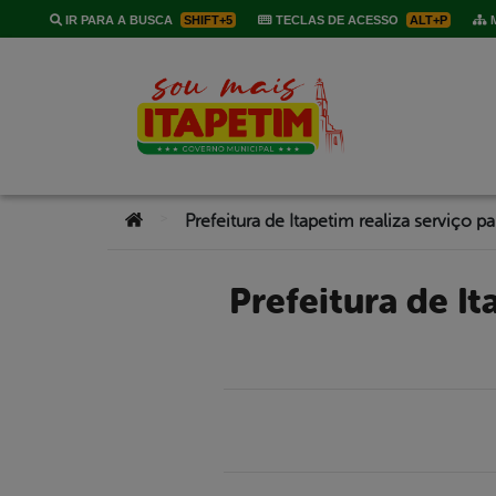
IR PARA A BUSCA
SHIFT+5
TECLAS DE ACESSO
ALT+P
M
Você está aqui:
>
Prefeitura de Itapetim realiza serviço para evitar rompimento