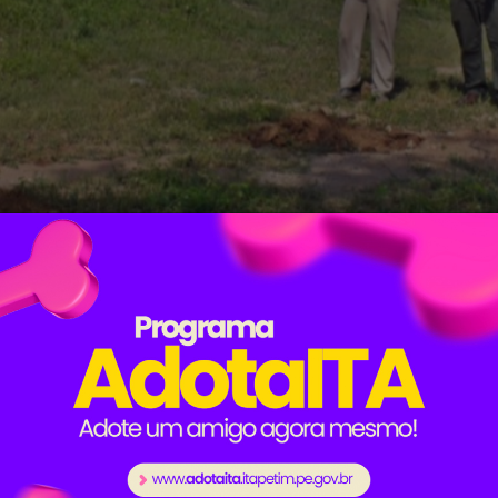
 realizando um grande serviço para salvar o açude da co
epois das chuvas que caíram na região.
o a todo vapor no local para evitar o rompimento do r