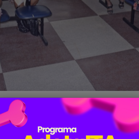
ativou o programa Minha Casa Minha Vida com recurs
sta segunda-feira (14) uma reunião com os 40 contempla
nhou a licitação das casinhas não concluiu os trab
s.