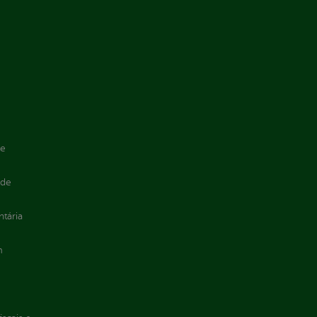
de
 de
ntária
m