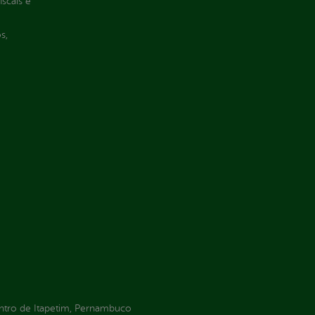
iscais e
s,
entro de Itapetim, Pernambuco