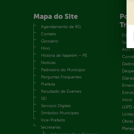
Mapa do Site
Port
Tra
Agendamento de RG
Contato
Educa
Glossário
Saúde
Hino
Atos 
História de Itapetim – PE
Convên
Notícias
Dados
Padroeiro do Município
Despe
Perguntas Frequentes
Diária
Prefeita
Emend
Resultado de Exames
Estrut
SEI
Inicio
Serviços Digitais
LGPD e
Símbolos Municipais
Licita
Vice-Prefeito
Obras 
Secretarias
Plane