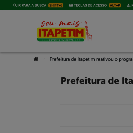
IR PARA A BUSCA
SHIFT+5
TECLAS DE ACESSO
ALT+P
M
Você está aqui:
>
Prefeitura de Itapetim reativou o programa Minha Casa Minha