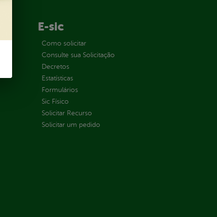
E-sic
ção
Como solicitar
Consulte sua Solicitação
Decretos
Estatísticas
Formulários
Sic Físico
Solicitar Recurso
Solicitar um pedido