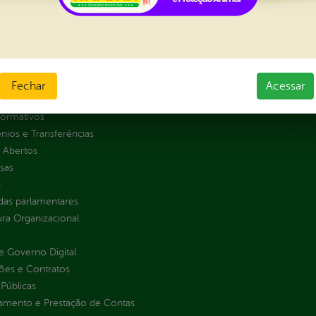
al da
Carta de Serviços
nsparência
Ouvidoria e Serviço de Informa
Tribuna
ção
Fechar
Acessar
normativos
ios e Transferências
 Abertos
sas
s
as parlamentares
ura Organizacional
 Governo Digital
ções e Contratos
Públicas
jamento e Prestação de Contas