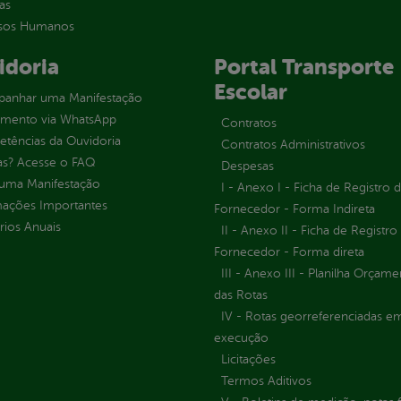
as
sos Humanos
idoria
Portal Transporte
Escolar
anhar uma Manifestação
imento via WhatsApp
Contratos
tências da Ouvidoria
Contratos Administrativos
as? Acesse o FAQ
Despesas
 uma Manifestação
I - Anexo I - Ficha de Registro 
mações Importantes
Fornecedor - Forma Indireta
rios Anuais
II - Anexo II - Ficha de Registro
Fornecedor - Forma direta
III - Anexo III - Planilha Orçame
das Rotas
IV - Rotas georreferenciadas e
execução
Licitações
Termos Aditivos