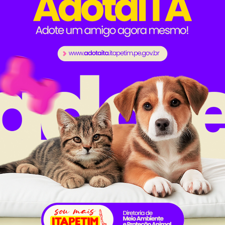
mara de Vereadores para que seja repassada às famílias
njunto habitacional ao lado do CRAS.
 as famílias para serem concluídas as obras. Desde 
imos que todos zelem as casas, que todos possam vi
o.
cial, Fia Cândido e equipe, o presidente da Câmara de 
na, Romão de Piedade e Carlos Nunes também estivera