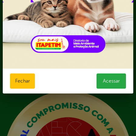
Forma direta
III - Anexo III - Planilha
Orçamentária das Rotas
IV - Rotas georreferenciadas
em execução
Licitações
Termos Aditivos
V - Boletins de medição,
notas fiscais e comprovantes
de pagamento
VI - Relação de veículos
Fechar
Acessar
próprios, contendo