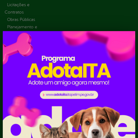
Licitações e
Contratos
Obras Públicas
Planejamento e
Prestação de Contas
Receitas
Recursos Humanos
Ouvidoria
Portal Transporte
Escolar
Acompanhar uma
Manifestação
Contratos
Atendimento via WhatsApp
Contratos Administrativos
Competências da Ouvidoria
Despesas
Dúvidas? Acesse o FAQ
I - Anexo I - Ficha de
Fazer uma Manifestação
Registro de Fornecedor -
Informações Importantes
Forma Indireta
Relatórios Anuais
II - Anexo II - Ficha de
Registro de Fornecedor -